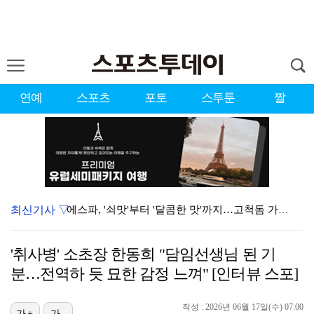
연예
스포츠
포토
스투툰
짤
최신기사 ▽
에스파, '쇠맛'부터 '달콤한 맛'까지…고척돔 가득 채…
블랙핑크, 10주년 행사 논란에 사과 "커뮤니케이션 문…
'취사병' 소초장 한동희 "담임선생님 된 기
'리그 2연패 정조준' 아스널, 뉴캐슬서 기마랑이스 영…
분…전역하 듯 묘한 감정 느껴" [인터뷰 스포]
에스파 고척돔 공연에 반가운 얼굴…아이들 미연·트와이스…
작성 : 2026년 06월 17일(수) 07:00
가+
가-
에스파, 고척돔 입성…공연 시작 40분 만에 첫 인사 …