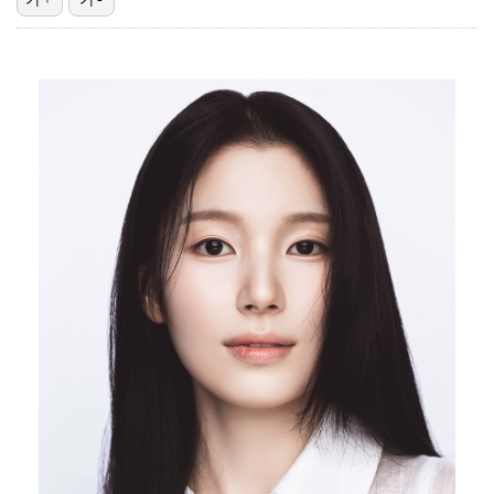
한국 남자배구, 중국 3-0 완파하고 동아시아선수권 결…
"언론사 대표·국회의원도"…최연청, 판사 남편까지 화려…
박지민 아나운서 "발리까지 갔는데…'피의 게임2' 출연…
'첫 승 도전' 장은수 "우승 의식하기보다 내 플레이에…
"軍 구타에 의한 사망" 김정렬, 억울하게 떠난 형 회…