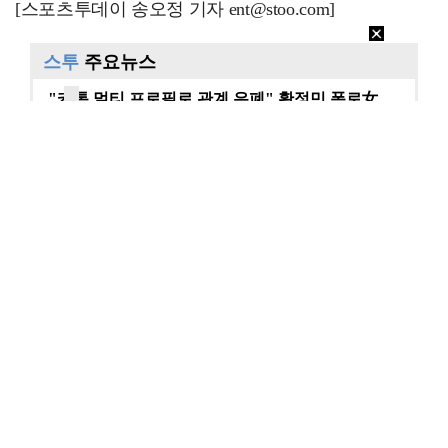
[스포츠투데이 송오정 기자 ent@stoo.com]
스투
주요뉴스
"카톡 멀티 프로필로 관계 은폐" 황정민 폭로女, 문자…
"매출 10% 안주면 폭로" 박나래 前 매니저 2명, …
이재룡, '술타기' 혐의로 재판…음주운전 혐의는 미적용…
진아름, 득남 후 근황…출산 후에도 여전한 미모 [스타…
황정민 사생활 논란의 쟁점…잇단 폭로·반박 오가는 소모…