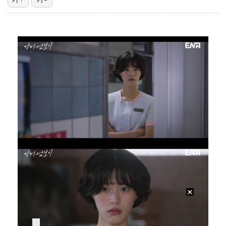
[ST포토] 리센느 리브, '인형이야 사람이야'
[ST포토] 리센느 메이, '안녕~'
한소희, 청순미 벗고 파격 탈색 머리…강렬 아우라 [스…
[ST포토] 제나, '경주공주'
[ST포토] 이강인, 경기서 만난 '2살 절친형' 돈나…