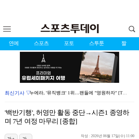
연예
스포츠
포토
스투툰
짤
최신기사 ▽
누에라, '뮤직뱅크' 1위…팬들에 "영원하자" [TV캡…
강채연, 제주삼다수 2R 깜짝 선두 도약…박민지 공동 …
'백반기행', 허영만 활동 중단→시즌1 종영하
폭발까지 5분…안보현·정은채, 목숨 건 사투 시작(재벌…
며 7년 여정 마무리 [종합]
이강인, 아틀레티코 마드리드 첫 훈련 진행…9일 맨시티…
작성 : 2026년 06월 17일(수) 11:00
가+
가-
대한축구협회의 '심판 성접대'…최악의 경우 런던 올림픽…