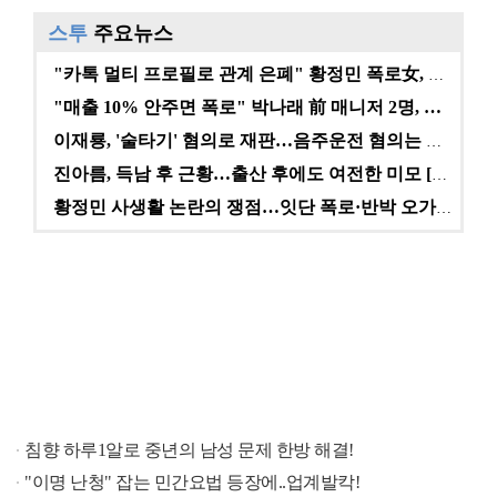
스투
주요뉴스
"카톡 멀티 프로필로 관계 은폐" 황정민 폭로女, 문자…
"매출 10% 안주면 폭로" 박나래 前 매니저 2명, …
이재룡, '술타기' 혐의로 재판…음주운전 혐의는 미적용…
진아름, 득남 후 근황…출산 후에도 여전한 미모 [스타…
황정민 사생활 논란의 쟁점…잇단 폭로·반박 오가는 소모…