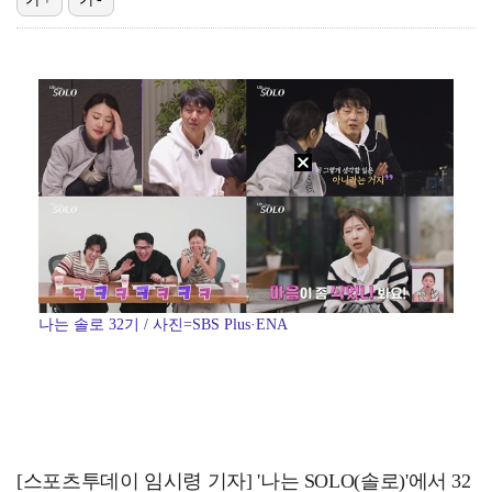
에스파 고척돔 공연에 반가운 얼굴…아이들 미연·트와이스…
박지민 아나운서 "발리까지 갔는데…'피의 게임2' 출연…
"언론사 대표·국회의원도"…최연청, 판사 남편까지 화려…
한국 남자배구, 중국 3-0 완파하고 동아시아선수권 결…
'서명관·야고 연속골' 울산, 동해안 더비서 포항 제압…
나는 솔로 32기 / 사진=SBS Plus·ENA
[스포츠투데이 임시령 기자] '나는 SOLO(솔로)'에서 32