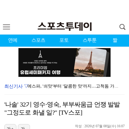
연예
스포츠
포토
스투툰
짤
최신기사 ▽
에스파, '쇠맛'부터 '달콤한 맛'까지…고척돔 가득 채…
블랙핑크, 10주년 행사 논란에 사과 "커뮤니케이션 문…
'나솔' 32기 영수·영숙, 부부싸움급 언쟁 발발
'리그 2연패 정조준' 아스널, 뉴캐슬서 기마랑이스 영…
"그정도로 화낼 일?" [TV스포]
에스파, 고척돔 입성…공연 시작 40분 만에 첫 인사 …
작성 : 2026년 07월 08일(수) 16:07
가+
가-
'첫 승 도전' 장은수 "우승 의식하기보다 내 플레이에…