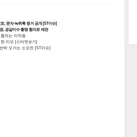
, 문자·녹취록 증거 공개 [ST이슈]
트 크
트 축
사
하기
보기
2명, 공갈미수·횡령 혐의로 재판
전 혐의는 미적용
스
한 미모 [스타엿보기]
박 오가는 소모전 [ST이슈]