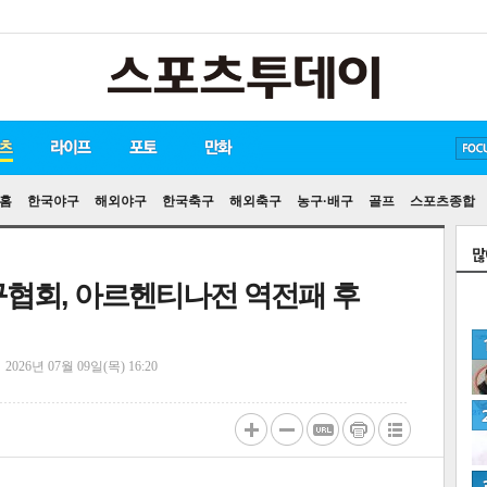
방탄소년단
손흥민
유아인
홈
한국야구
해외야구
한국축구
해외축구
농구·배구
골프
스포츠종합
축구협회, 아르헨티나전 역전패 후
정
2026년 07월 09일(목) 16:20