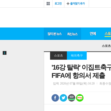
스포츠
스포츠
해외축구
'16강 탈락' 이집트
FIFA에 항의서 제출
입력
2026년 07월 09일(목) 16:20
최종수
0