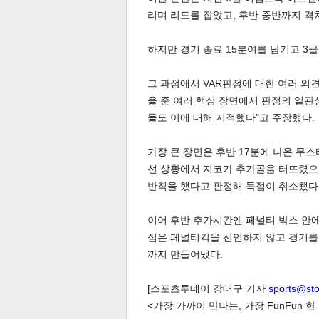
리며 리드를 잡았고, 후반 중반까지 격
하지만 경기 종료 15분여를 남기고 3골
그 과정에서 VAR판정에 대한 여러 의
을 준 여러 핵심 장면에서 판정의 일관
체
인
들도 이에 대해 지적했다"고 주장했다.
가장 큰 장면은 후반 17분에 나온 무스
선 상황에서 지코가 추가골을 터뜨렸으나
반칙을 했다고 판정해 득점이 취소됐다
이어 후반 추가시간엔 페널티 박스 안
심은 페널티킥을 선언하지 않고 경기를
까지 만들어냈다.
[스포츠투데이 강태구 기자
sports@st
<가장 가까이 만나는, 가장 FunFun 