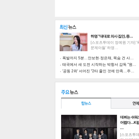
하영 "대대로 의사 집안, 증…
[스포츠투데이 정예원 기자] 
문제아들' 하영…
폭발까지 5분…안보현·정은채, 목숨 건 사…
태국에서 새 도전 시작하는 박항서 감독 "원…
'공동 2위' 서어진 "2타 줄인 것에 만족…주…
기
데뷔는 쉬워
어렵다…K팝
…
[스포츠투