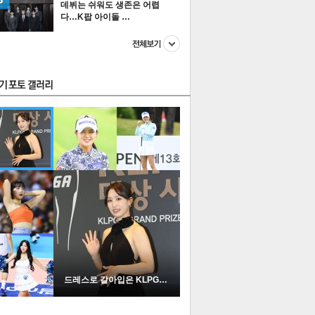
데뷔는 쉬워도 생존은 어렵
다…K팝 아이돌 …
스투펀
US
이 본 뉴스
스포츠
포토
드레스로 갈아입은 KLPGA …