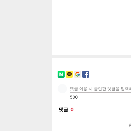
공유
유
로그
페이
트위
카카
밴드
네이