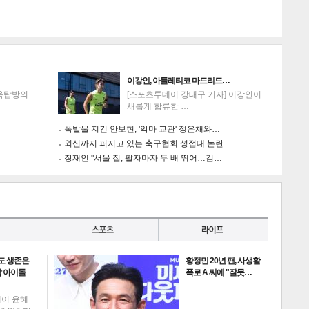
이강인, 아틀레티코 마드리드…
'옥탑방의
[스포츠투데이 강태구 기자] 이강인이
새롭게 합류한 …
폭발물 지킨 안보현, '악마 교관' 정은채와…
외신까지 퍼지고 있는 축구협회 성접대 논란…
장재인 "서울 집, 팔자마자 두 배 뛰어…김…
도 생존은
황정민 20년 팬, 사생활
 아이돌
폭로 A 씨에 "잘못…
데이 윤혜