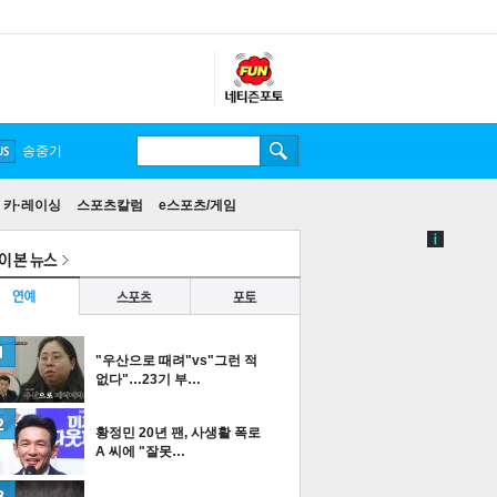
송중기
카·레이싱
스포츠칼럼
e스포츠/게임
"우산으로 때려"vs"그런 적
없다"…23기 부…
황정민 20년 팬, 사생활 폭로
A 씨에 "잘못…