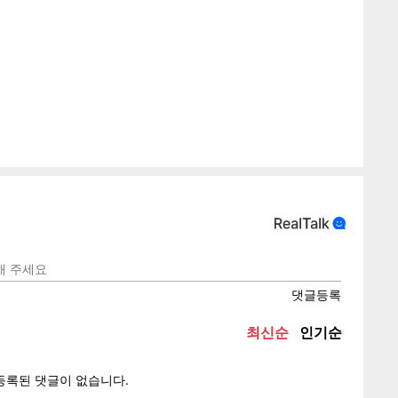
게
소
텍스
텍스
url 복
인쇄
목록