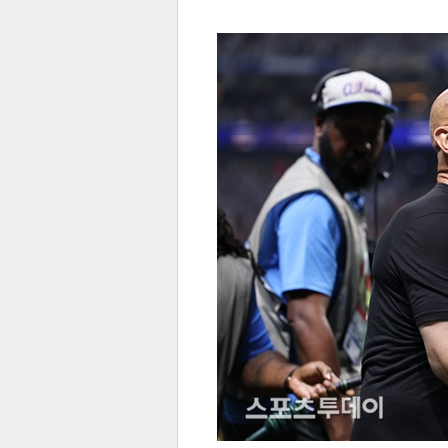
전
로그
즐겨찾기
많이 본 뉴스
최신 뉴스
연예
스포
페이
트위
댓글
밴드
네이