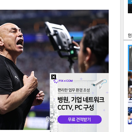
츠
라이프
포토
만화
FOC
많
연예
1
2
텍스
텍스
url 복
인쇄
목록