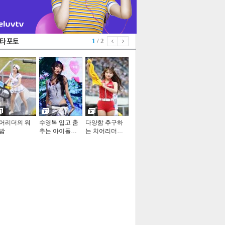
1
/ 2
어리더의 워
수영복 입고 춤
다양함 추구하
밤
추는 아이돌…
는 치어리더…