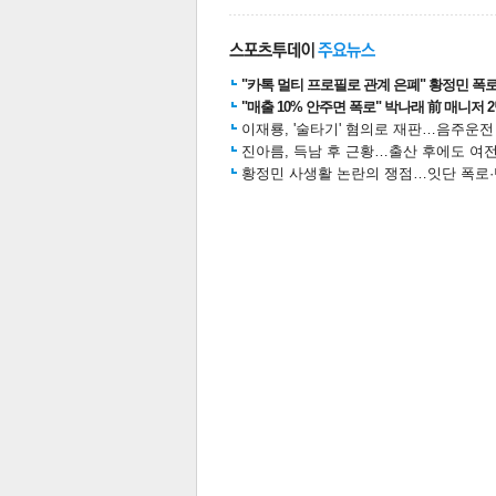
"카톡 멀티 프로필로 관계 은폐" 황정민 폭로女
스북
터 공
달기
공유
버블
"매출 10% 안주면 폭로" 박나래 前 매니저 
이재룡, '술타기' 혐의로 재판…음주운
진아름, 득남 후 근황…출산 후에도 여전
황정민 사생활 논란의 쟁점…잇단 폭로·반