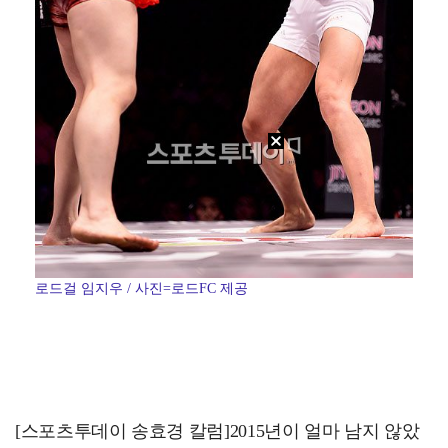
로드걸 임지우 / 사진=로드FC 제공
[스포츠투데이 송효경 칼럼]2015년이 얼마 남지 않았