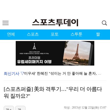
연예
스포츠
포토
스투툰
짤
최신기사 ▽
'미우새' 한혜진 "섞이는 거 안 좋아해 늘 혼자, 母…
'마르무시 멀티골' 맨시티, '이강인 데뷔' AT마드리…
[스포츠퍼즐] 美와 격투기…"우리 더 아름다
이강인, 마침내 AT마드리드 데뷔…후반 18분 교체 투…
워 질까요?"
[ST포토] 이강인, 무시무시한 돌파
작성 : 2015년 12월 22일(화) 15:07
[ST포토] 이강인, '철벽방어'
가+
가-