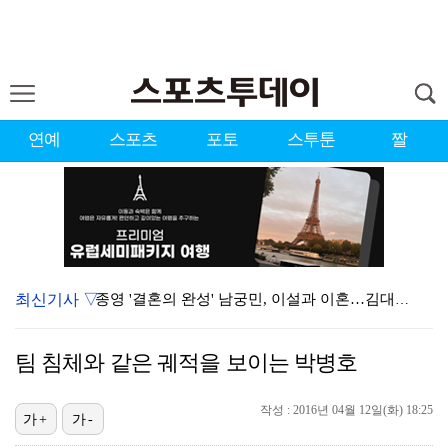
연예
스포츠
포토
스투툰
짤
최신기사 ▽
종영 '결혼의 완성' 남궁민, 이설과 이혼…김대명·우지…
'미우새' 탁재훈, 50대 마지막 생일날 '아근진' 폐…
팀 침체와 같은 궤적을 보이는 박병호
'마르무시 멀티골' 맨시티, '이강인 데뷔' AT마드리…
[ST포토] 도겸-민규-정한, '우리는 맨시티 팬'
작성 : 2016년 04월 12일(화) 18:25
가+
가-
'7번' 이강인, 한국 팬들 앞에서 AT마드리드 데뷔……