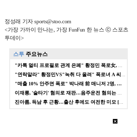
정성래 기자 sports@stoo.com
<가장 가까이 만나는, 가장 FunFun 한 뉴스 ⓒ 스포츠
투데이>
스투
주요뉴스
"카톡 멀티 프로필로 관계 은폐" 황정민 폭로女, 문자…
"연락말라" 황정민VS"녹취 다 올려" 폭로녀 A 씨,…
"매출 10% 안주면 폭로" 박나래 前 매니저 2명, …
이재룡, '술타기' 혐의로 재판…음주운전 혐의는 미적용…
진아름, 득남 후 근황…출산 후에도 여전한 미모 [스타…