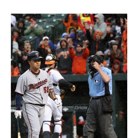
[ST포토] 리센느 리브, '인형이야 사람이야'
이강인 "한국 축구, 어려운 상황이지만…좋은 모습도 봐…
[ST포토] 리센느 메이, '안녕~'
[ST포토] 제나, '경주공주'
[ST포토] '이강인 볼래요'... 상암월드컵경기장 메…