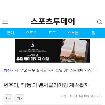
연예
스포츠
포토
스투툰
짤
최신기사 ▽
"군 복무 끝나고 다시 모일 것" 스트레이 키즈, 성적…
'오케이 마담2' 500만 공약, 박성웅 상탈→배정남은…
벤추라, '악동'의 벤치클리어링 계속될까
[ST포토] 필릭스, '애교 천재'
[ST포토] 스트레이 키즈 현진, '스테이바라기'
작성 : 2016년 06월 08일(수) 15:03
가+
가-
[ST포토] 스트레이 키즈 현진, '비주얼로 압살'