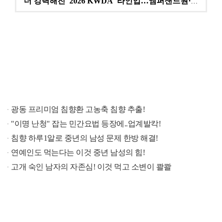
더 강력해진 '2026 KWDA' 라인업…앰퍼샌드원·나…