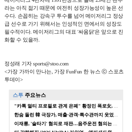
라는 아직 젊기 때문에 여전히 성장가능성이 높은 선
수다. 손꼽히는 강속구 투수를 넘어 메이저리그 정상
급 선수로 가기 위해서는 인성적인 면에서의 성장도
필수적이다. 메이저리그의 대표 '싸움닭'은 앞으로 진
화할 수 있을까.
정성래 기자 sports@stoo.com
<가장 가까이 만나는, 가장 FunFun 한 뉴스 ⓒ 스포츠
투데이>
스투
주요뉴스
"카톡 멀티 프로필로 관계 은폐" 황정민 폭로女, 문자…
한숨 돌린 韓 극장가, 매출·관객·특수관까지 웃었다 […
이재룡, '술타기' 혐의로 재판…음주운전 혐의는 미적용…