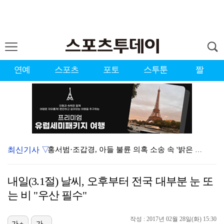
연예
스포츠
포토
스투툰
짤
최신기사 ▽
홍서범·조갑경, 아들 불륜 의혹 소송 속 '밝은 근황'…
데뷔는 쉬워도 생존은 어렵다…K팝 아이돌 평균 수명 4…
내일(3.1절) 날씨, 오후부터 전국 대부분 눈 또
'리틀 김연경' 손서연 28점 폭발…U17 여자배구, …
는 비 "우산 필수"
'조폭 연루설 부인' 조세호, 8개월 만에 SNS 업로…
작성 : 2017년 02월 28일(화) 15:30
[ST포토] 문정민, 힘찬 티샷
가+
가-