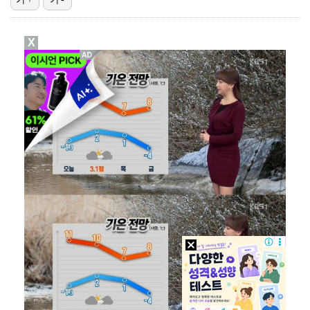
'호프', 글로벌 순항…토론토 영화제 미드나잇 매드니스…
X
데이식스 영케이, '사운드플래닛페스티벌' 출격…첫 솔로…
[ST포토] 문정민, 자신감 가득
[ST포토] 고지우, 신중한 퍼팅
[ST포토] 문정민, 버디 성공