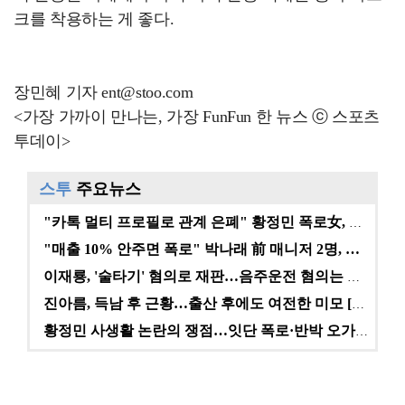
크를 착용하는 게 좋다.
장민혜 기자 ent@stoo.com
<가장 가까이 만나는, 가장 FunFun 한 뉴스 ⓒ 스포츠
투데이>
스투
주요뉴스
"카톡 멀티 프로필로 관계 은폐" 황정민 폭로女, 문자…
"매출 10% 안주면 폭로" 박나래 前 매니저 2명, …
이재룡, '술타기' 혐의로 재판…음주운전 혐의는 미적용…
진아름, 득남 후 근황…출산 후에도 여전한 미모 [스타…
황정민 사생활 논란의 쟁점…잇단 폭로·반박 오가는 소모…