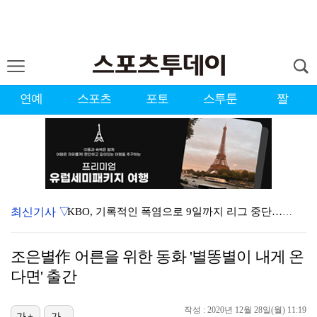
연예
스포츠
포토
스투툰
짤
최신기사 ▽
KBO, 기록적인 폭염으로 9일까지 리그 중단…내달 6…
이강인, 드디어 아틀레티코 선수단과 만났다…시메오네 감…
조은별作 어른을 위한 동화 '별똥별이 내게 온
대한축구협회, 외국인 심판 7차례 성접대 의혹…이 기간…
다면' 출간
박지훈, 9월 잠실실내체육관서 앙코르 콘서트 개최
작성 : 2020년 12월 28일(월) 11:19
가+
가-
3승 사냥 시동 건 서교림 "샷·퍼트 만족스러워…좋은 …