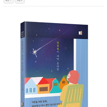
"기분 맞춰주려고" 축구협회, 외국인 심판 성접대 의혹…
폭로자 "황정민, 본인 말에 책임져야…내가 사생활에 초…
박문성 "축구협회 성접대 의혹? 사실이면 국제 망신…사…
'주장 완장' 김민재, 한국 떠나기 전 뮌헨 동료들에게…
"우산으로 때려"vs"그런 적 없다"…23기 부부 엇갈…