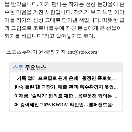
물 받았습니다. 제가 만나본 작가는 선한 눈망울에 순
수한 마음을 가진 사람입니다. 작가가 보고 느낀 이야
기를 작가의 심성 그대로 담아낸 책입니다. 따뜻한 글
과 그림으로 코로나블루에 지친 분들에게 큰 선물이
되기를 바랍니다"라고 털어놓기도 했다.
[스포츠투데이 윤혜영 기자 ent@stoo.com]
스투
주요뉴스
"카톡 멀티 프로필로 관계 은폐" 황정민 폭로女, 문자…
한숨 돌린 韓 극장가, 매출·관객·특수관까지 웃었다 […
이재룡, '술타기' 혐의로 재판…음주운전 혐의는 미적용…
더 강력해진 '2026 KWDA' 라인업…앰퍼샌드원·나…