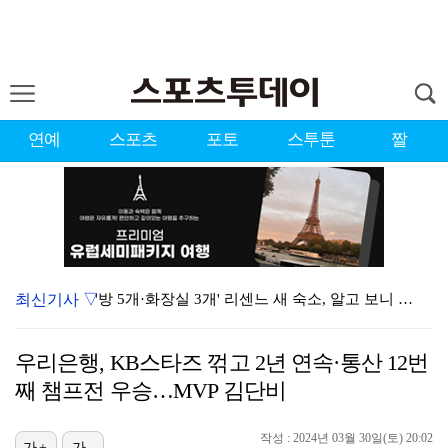
연예
스포츠
포토
스투툰
짤
최신기사 ▽
'방 5개·화장실 3개' 리센느 새 숙소, 알고 보니 …
김정렬 "2번 별거 끝에 협의 이혼…전처와 현재 관계 …
우리은행, KB스타즈 꺾고 2년 연속·통산 12번
이진호, 급성뇌출혈 퇴원…음주운전·도박 혐의 재판 출석…
째 챔프전 우승…MVP 김단비
"정산 한 번에 준다더니 도망" 홍진호, 프로게이머 시…
작성 : 2024년 03월 30일(토) 20:02
가+
가-
미코 출신 최연청, 금수저 집안 깜짝 "남편·부친 판사…