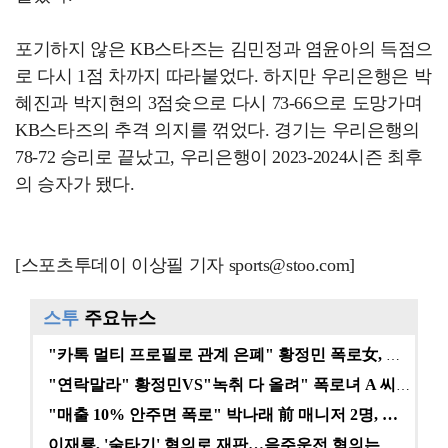
포기하지 않은 KB스타즈는 김민정과 염윤아의 득점으
로 다시 1점 차까지 따라붙었다. 하지만 우리은행은 박
혜진과 박지현의 3점슛으로 다시 73-66으로 도망가며
KB스타즈의 추격 의지를 꺾었다. 경기는 우리은행의
78-72 승리로 끝났고, 우리은행이 2023-2024시즌 최후
의 승자가 됐다.
[스포츠투데이 이상필 기자 sports@stoo.com]
스투
주요뉴스
"카톡 멀티 프로필로 관계 은폐" 황정민 폭로女, 문자…
"연락말라" 황정민VS"녹취 다 올려" 폭로녀 A 씨,…
"매출 10% 안주면 폭로" 박나래 前 매니저 2명, …
이재룡, '술타기' 혐의로 재판…음주운전 혐의는 미적용…