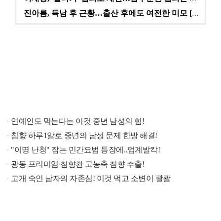
진아름, 득남 후 근황…출산 후에도 여전한 미모 [스타…