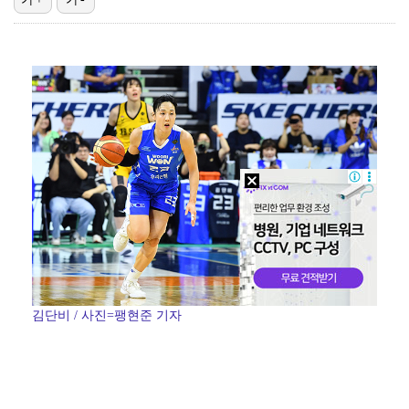
'유부녀 킬러', 정준원 이슈에도 시청률 9.4% 돌파…
'재벌X형사' , 빌런 유승호 예고…시청률 반등하나
'결혼의 완성' 남궁민, 김대명 배신으로 실신…자체 최…
'버디만 7개' 김주형, PGA 윈덤 챔피언십 3R 3…
카르멘·장원영 1위 주인공은… '2026 KWDA', …
김단비 / 사진=팽현준 기자