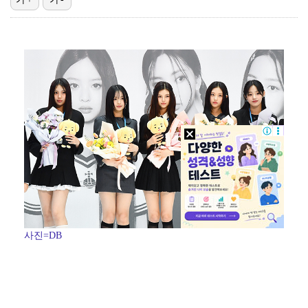
한국 남자배구, 중국 3-0 완파하고 동아시아선수권 결…
"언론사 대표·국회의원도"…최연청, 판사 남편까지 화려…
박지민 아나운서 "발리까지 갔는데…'피의 게임2' 출연…
'첫 승 도전' 장은수 "우승 의식하기보다 내 플레이에…
'서명관·야고 연속골' 울산, 동해안 더비서 포항 제압…
사진=DB