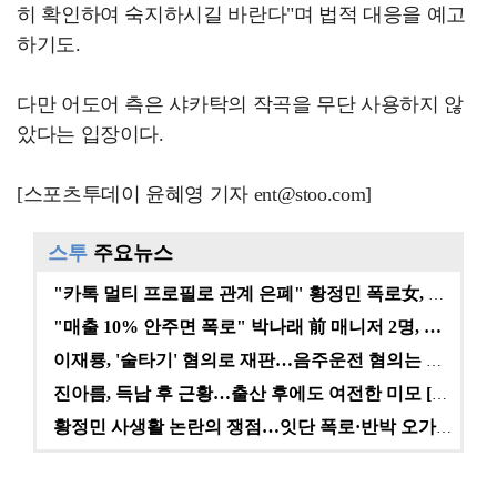
히 확인하여 숙지하시길 바란다"며 법적 대응을 예고
하기도.
다만 어도어 측은 샤카탁의 작곡을 무단 사용하지 않
았다는 입장이다.
[스포츠투데이 윤혜영 기자 ent@stoo.com]
스투
주요뉴스
"카톡 멀티 프로필로 관계 은폐" 황정민 폭로女, 문자…
"매출 10% 안주면 폭로" 박나래 前 매니저 2명, …
이재룡, '술타기' 혐의로 재판…음주운전 혐의는 미적용…
진아름, 득남 후 근황…출산 후에도 여전한 미모 [스타…
황정민 사생활 논란의 쟁점…잇단 폭로·반박 오가는 소모…