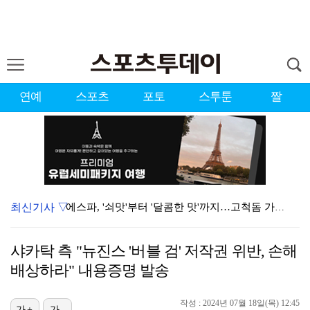
연예
스포츠
포토
스투툰
짤
최신기사 ▽
에스파, '쇠맛'부터 '달콤한 맛'까지…고척돔 가득 채…
블랙핑크, 10주년 행사 논란에 사과 "커뮤니케이션 문…
샤카탁 측 "뉴진스 '버블 검' 저작권 위반, 손해
'리그 2연패 정조준' 아스널, 뉴캐슬서 기마랑이스 영…
배상하라" 내용증명 발송
에스파 고척돔 공연에 반가운 얼굴…아이들 미연·트와이스…
작성 : 2024년 07월 18일(목) 12:45
가+
가-
에스파, 고척돔 입성…공연 시작 40분 만에 첫 인사 …