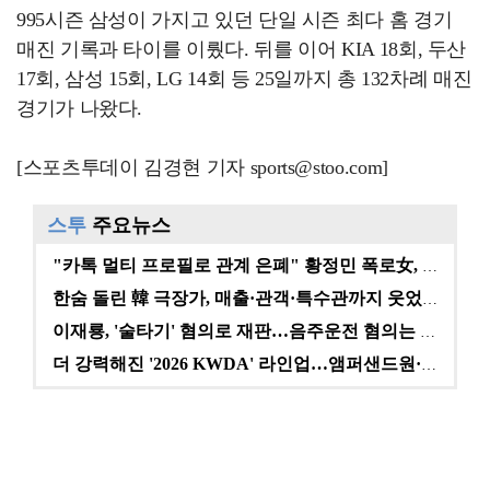
995시즌 삼성이 가지고 있던 단일 시즌 최다 홈 경기
매진 기록과 타이를 이뤘다. 뒤를 이어 KIA 18회, 두산
17회, 삼성 15회, LG 14회 등 25일까지 총 132차례 매진
경기가 나왔다.
[스포츠투데이 김경현 기자 sports@stoo.com]
스투
주요뉴스
"카톡 멀티 프로필로 관계 은폐" 황정민 폭로女, 문자…
한숨 돌린 韓 극장가, 매출·관객·특수관까지 웃었다 […
이재룡, '술타기' 혐의로 재판…음주운전 혐의는 미적용…
더 강력해진 '2026 KWDA' 라인업…앰퍼샌드원·나…