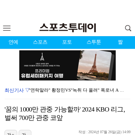
연예
스포츠
포토
스투툰
짤
최신기사 ▽
"연락말라" 황정민VS"녹취 다 올려" 폭로녀 A 씨,…
황정민 폭로자 "아들 연극 몰래 관람? 소품 준비 돕고…
'꿈의 1000만 관중 가능할까' 2024 KBO 리그,
이강인, 드디어 아틀레티코 선수단과 만났다…시메오네 감…
벌써 700만 관중 코앞
10주년인데 40명뿐?…블랙핑크 행사 공지에 팬심 폭발…
작성 : 2024년 07월 26일(금) 14:09
가+
가-
KBO, 기록적인 폭염으로 9일까지 리그 중단…내달 6…