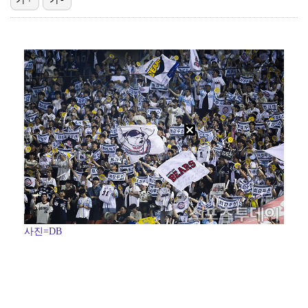
"매출 10% 안주면 폭로" 박나래 前 매니저 2명, …
'나솔' 24기 옥순, 출연료 미지급 폭로 "1년 넘게…
박지훈, 9월 잠실실내체육관서 앙코르 콘서트 개최
김혜성, 마이너리그 트리플A서 4경기 연속 무안타 침묵…
'오디세이'·'스파이더맨4', 박스오피스 투톱…기록 경…
사진=DB