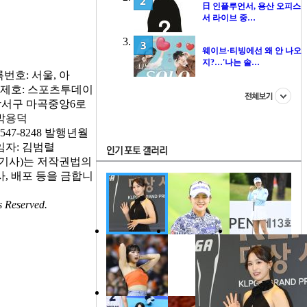
서 라이브 중…
웨이브·티빙에선 왜 안 나오
지?…'나는 솔…
번호: 서울, 아
제호: 스포츠투데이
 강서구 마곡중앙6로
 박용덕
-547-8248
발행년월
자: 김범렬
기사)는 저작권법의
사, 배포 등을 금합니
s Reserved.
많이 본 뉴
연예
스포츠
포토
1