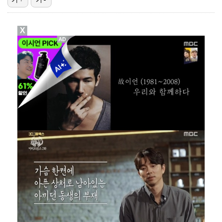
대놓고 '심판 마사지'로 결재 받기도…최종 결재권자는 …
X
폭발물 지킨 안보현, '악마 교관' 정은채와 재회(재벌…
'1라운드 115위' 김민별, 2라운드 7타 줄이며 7…
폭발까지 5분…안보현·정은채, 목숨 건 사투 시작(재벌…
외신까지 퍼지고 있는 축구협회 성접대 논란…2002 한…