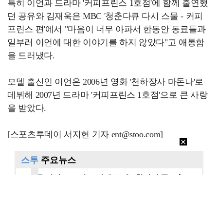
특히 이언과 드라마 '커피프린스 1호점'에 함께 출연했
던 공유와 김재욱은 MBC '청춘다큐 다시 스물 - 커피
프린스 편'에서 "마음이 너무 아파서 한동안 동료들과
일부러 이언에 대한 이야기를 하지 않았다"고 애통함
을 드러냈다.
모델 출신인 이언은 2006년 영화 '천하장사 마돈나'로
데뷔해 2007년 드라마 '커피프린스 1호점'으로 큰 사랑
을 받았다.
[스포츠투데이 서지현 기자 ent@stoo.com]
스투
주요뉴스
"카톡 멀티 프로필로 관계 은폐" 황정민 폭로女, 문자…
"매출 10% 안주면 폭로" 박나래 前 매니저 2명, …
이재룡, '술타기' 혐의로 재판…음주운전 혐의는 미적용…