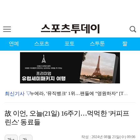
연예
스포츠
포토
스투툰
짤
최신기사 ▽
누에라, '뮤직뱅크' 1위…팬들에 "영원하자" [TV캡…
대한축구협회의 '심판 성접대'…최악의 경우 런던 올림픽…
故 이언, 오늘(21일) 16주기…먹먹한 '커피프
서장훈 감독 "내 능력 부족" 자책하게 만든 펜타곤과의…
린스' 동료들
강채연, 제주삼다수 2R 깜짝 선두 도약…박민지 공동 …
작성 : 2024년 08월 21일(수) 09:06
진세연, 전속계약 종료…FA 시장 나왔다 [공식]
가+
가-