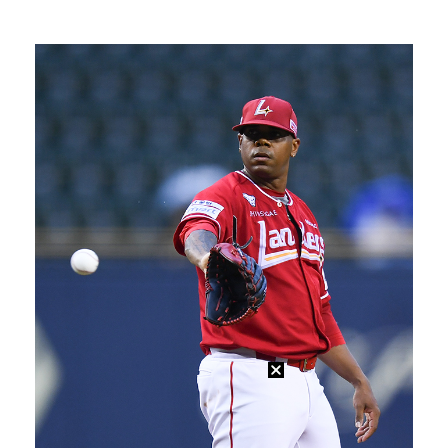
[ST포토] 맨시티, 3-1 승리
[ST포토] 이강인, 첫 경기 투입
[ST포토] 이강인, 7번 유니폼 입고
[ST포토] 이강인, 이제는 AT마드리드
[ST포토] 패스하는 이강인