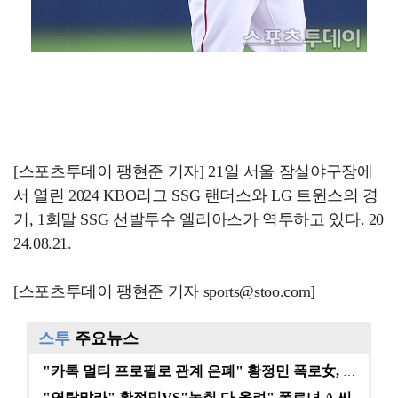
[스포츠투데이 팽현준 기자] 21일 서울 잠실야구장에
서 열린 2024 KBO리그 SSG 랜더스와 LG 트윈스의 경
기, 1회말 SSG 선발투수 엘리아스가 역투하고 있다. 20
24.08.21.
[스포츠투데이 팽현준 기자 sports@stoo.com]
스투
주요뉴스
"카톡 멀티 프로필로 관계 은폐" 황정민 폭로女, 문자…