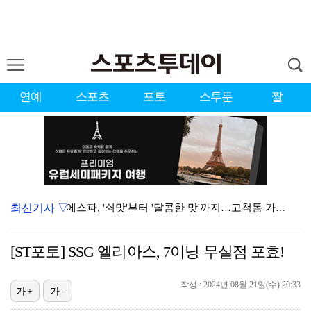
연예
스포츠
포토
스투툰
짤
최신기사 ▽
에스파, '쇠맛'부터 '달콤한 맛'까지…고척돔 가득 채…
블랙핑크, 10주년 행사 논란에 사과 "커뮤니케이션 문…
[ST포토] SSG 엘리아스, 7이닝 무실점 포효!
'리그 2연패 정조준' 아스널, 뉴캐슬서 기마랑이스 영…
작성 : 2024년 08월 21일(수) 20:33
에스파 고척돔 공연에 반가운 얼굴…아이들 미연·트와이스…
가+
가-
에스파, 고척돔 입성…공연 시작 40분 만에 첫 인사 …