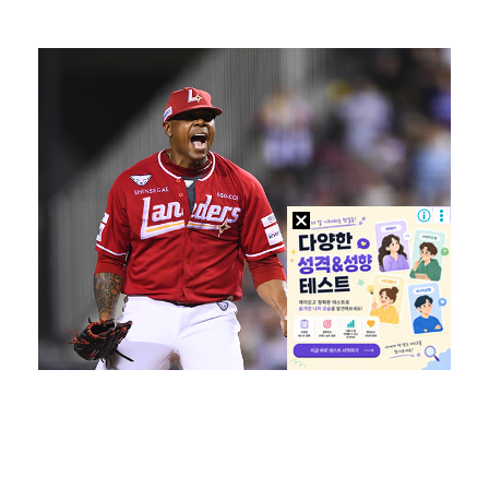
한국 남자배구, 중국 3-0 완파하고 동아시아선수권 결…
"언론사 대표·국회의원도"…최연청, 판사 남편까지 화려…
박지민 아나운서 "발리까지 갔는데…'피의 게임2' 출연…
'첫 승 도전' 장은수 "우승 의식하기보다 내 플레이에…
"軍 구타에 의한 사망" 김정렬, 억울하게 떠난 형 회…