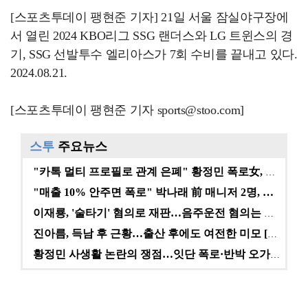
[스포츠투데이 팽현준 기자] 21일 서울 잠실야구장에
서 열린 2024 KBO리그 SSG 랜더스와 LG 트윈스의 경
기, SSG 선발투수 엘리아스가 7회 수비를 끝내고 있다.
2024.08.21.
[스포츠투데이 팽현준 기자 sports@stoo.com]
스투
주요뉴스
"카톡 멀티 프로필로 관계 은폐" 황정민 폭로女, 문자…
"매출 10% 안주면 폭로" 박나래 前 매니저 2명, …
이재룡, '술타기' 혐의로 재판…음주운전 혐의는 미적용…
진아름, 득남 후 근황…출산 후에도 여전한 미모 [스타…
황정민 사생활 논란의 쟁점…잇단 폭로·반박 오가는 소모…