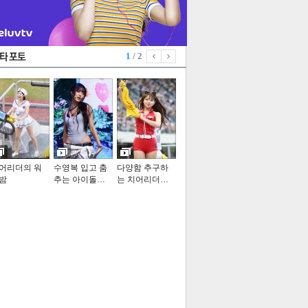
1
/ 2
어리더의 워
수영복 입고 춤
다양함 추구하
밤
추는 아이돌…
는 치어리더…