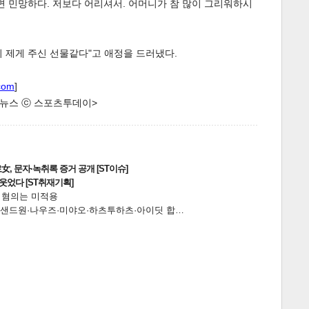
면 민망하다. 저보다 어리셔서. 어머니가 참 많이 그리워하시
 제게 주신 선물같다"고 애정을 드러냈다.
com
]
한 뉴스 ⓒ 스포츠투데이>
, 문자·녹취록 증거 공개 [ST이슈]
웃었다 [ST취재기획]
전 혐의는 미적용
…앰퍼샌드원·나우즈·미야오·하츠투하츠·아이딧 합…