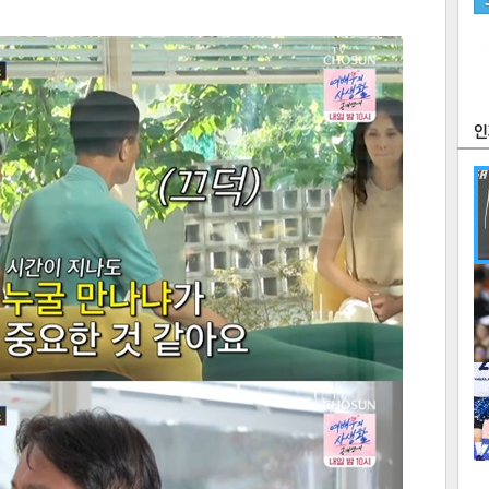
츠
라이프
포토
만화
FOC
많
연예
1
2
텍스
텍스
url 복
인쇄
목록