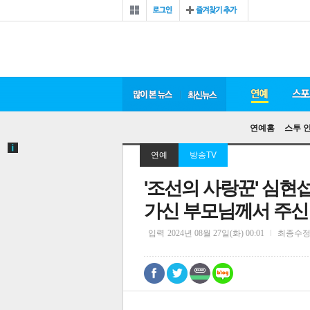
연예홈
스투 
연예
방송TV
'조선의 사랑꾼' 심현
가신 부모님께서 주신 
입력
2024년 08월 27일(화) 00:01
최종수
0