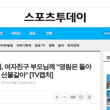
방탄소년단
손흥민
유아인
인터뷰/칼럼
연예가화제
방송·TV
영화
음악
해외연예
섭, 여자친구 부모님께 "영림은 돌아
선물같아" [TV캡처]
정
2024년 08월 27일(화) 00:01