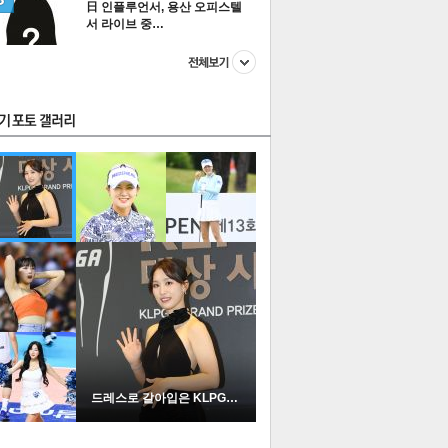
日 인플루언서, 용산 오피스텔
서 라이브 중…
스투펀
US
이 본 뉴스
스포츠
포토
드레스로 갈아입은 KLPGA …