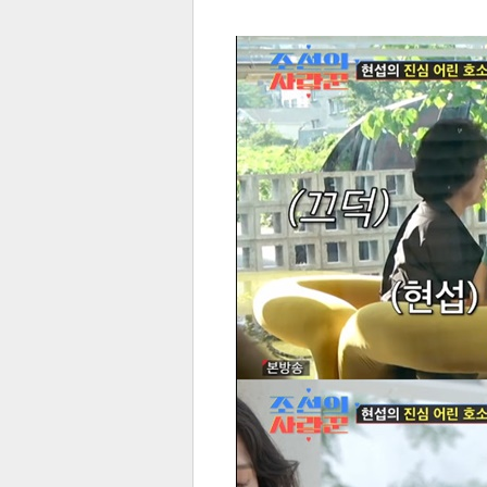
전
로그
즐겨찾기
많이 본 뉴스
최신 뉴스
연예
스포
페이
트위
댓글
밴드
네이