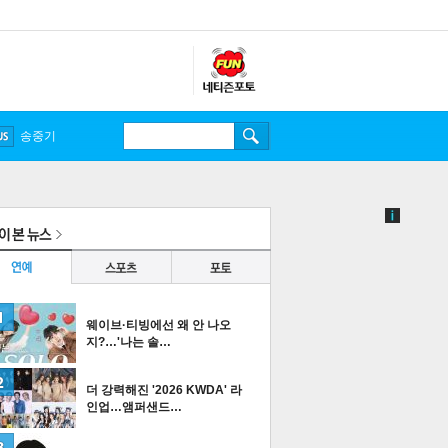
송중기
웨이브·티빙에선 왜 안 나오
지?…'나는 솔…
더 강력해진 '2026 KWDA' 라
인업…앰퍼샌드…