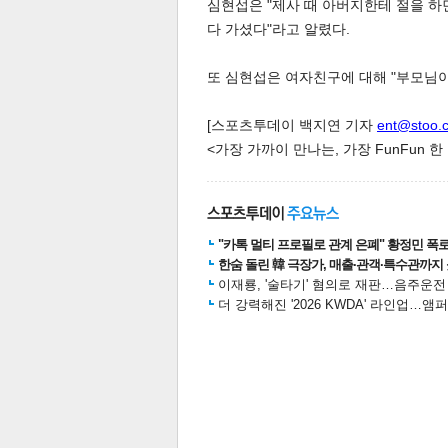
심현섭은 "제사 때 아버지한테 절을 하
다 가셨다"라고 알렸다.
또 심현섭은 여자친구에 대해 "부모님이
[스포츠투데이 백지연 기자
ent@stoo.
<가장 가까이 만나는, 가장 FunFun 
"카톡 멀티 프로필로 관계 은폐" 황정민 폭로女
한숨 돌린 韓 극장가, 매출·관객·특수관까지 
보
이재룡, '술타기' 혐의로 재판…음주운
더 강력해진 '2026 KWDA' 라인업