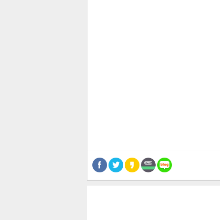
스북
터 공
달기
공유
버블
관련뉴스