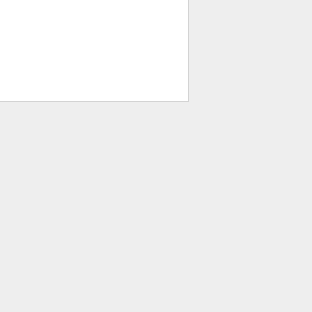
이
다
타포토