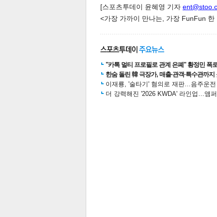
[스포츠투데이 윤혜영 기자
ent@stoo.
<가장 가까이 만나는, 가장 FunFun 
"카톡 멀티 프로필로 관계 은폐" 황정민 폭로女
한숨 돌린 韓 극장가, 매출·관객·특수관까지 
체
인
이재룡, '술타기' 혐의로 재판…음주운
더 강력해진 '2026 KWDA' 라인업