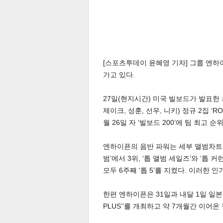
[스포츠투데이 윤혜영 기자] 그룹 엔하
가고 있다.
27일(현지시간) 미국 빌보드가 발표한 최
제이크, 성훈, 선우, 니키) 정규 2집 ‘RO
월 26일 자 ‘빌보드 200’에 팀 최고 
엔하이픈의 음반 파워는 세부 앨범차트에서도
범’에서 3위, ‘톱 앨범 세일즈’와 ‘톱
모두 6주째 ‘톱 5’를 지켰다. 이러한 
한편 엔하이픈은 31일과 내달 1일 일본 미
PLUS’’를 개최하고 약 7개월간 이어