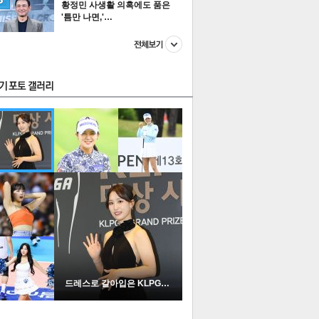
황정민 사생활 의혹에도 품은
'틈만 나면,'…
스투펀
US
이 본 뉴스
스포츠
포토
드레스로 갈아입은 KLPGA …