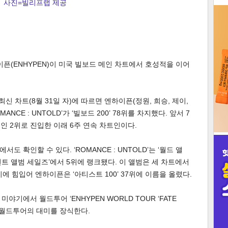
사진=빌리프랩 제공
3
이픈(ENHYPEN)이 미국 빌보드 메인 차트에서 호성적을 이어
인
신 차트(8월 31일 자)에 따르면 엔하이픈(정원, 희승, 제이,
MANCE : UNTOLD’가 ‘빌보드 200’ 78위를 차지했다. 앞서 7
순위인 2위로 진입한 이래 6주 연속 차트인이다.
 확인할 수 있다. ‘ROMANCE : UNTOLD’는 ‘월드 앨
 커런트 앨범 세일즈’에서 5위에 랭크됐다. 이 앨범은 세 차트에서
인기에 힘입어 엔하이픈은 ‘아티스트 100’ 37위에 이름을 올렸다.
야기에서 월드투어 ‘ENHYPEN WORLD TOUR ‘FATE
온 월드투어의 대미를 장식한다.