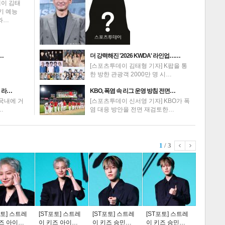
데이 김태
인기 예능
'와…
…
더 강력해진 '2026 KWDA' 라인업……
[스포츠투데이 김태형 기자] K팝을 통
한 방한 관광객 2000만 명 시…
 라…
KBO, 폭염 속 리그 운영 방침 전면…
국내에 거
[스포츠투데이 신서영 기자] KBO가 폭
…
염 대응 방안을 전면 재검토한…
1
/ 3
스포츠
라이프
포토] 스트레
[ST포토] 스트레
[ST포토] 스트레
[ST포토] 스트레
즈 아이…
이 키즈 아이…
이 키즈 승민…
이 키즈 승민…