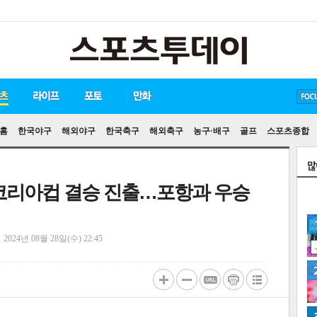
방탄소년단
손흥민
유아인
홈
한국야구
해외야구
한국축구
해외축구
농구·배구
골프
스포츠종합
 코리아컵 결승 진출…포항과 우승
정
2024년 08월 28일(수) 22:45