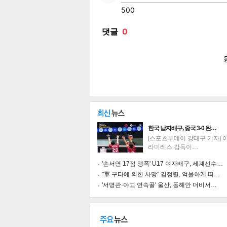
페이
트위
카카
밴드
네이
한국 남자배구, 중국 3-0 완…
[스포츠투데이 강태구 기자] 
라미레스 감독이…
'손서연 17점 맹폭' U17 여자배구, 세계선수…
"軍 구타에 의한 사망" 김정렬, 억울하게 떠…
'서명관·야고 연속골' 울산, 동해안 더비서…
기