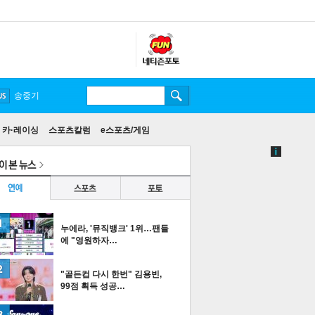
송중기
카·레이싱
스포츠칼럼
e스포츠/게임
누에라, '뮤직뱅크' 1위…팬들
에 "영원하자…
"골든컵 다시 한번" 김용빈,
99점 획득 성공…