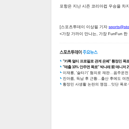
포항은 지난 시즌 코리아컵 우승을 차지
스북
터 공
달기
공유
버블
[스포츠투데이 이상필 기자
sports@st
<가장 가까이 만나는, 가장 FunFun 
"카톡 멀티 프로필로 관계 은폐" 황정민 폭로女
"매출 10% 안주면 폭로" 박나래 前 매니저 
이재룡, '술타기' 혐의로 재판…음주운
진아름, 득남 후 근황…출산 후에도 여전
황정민 사생활 논란의 쟁점…잇단 폭로·반