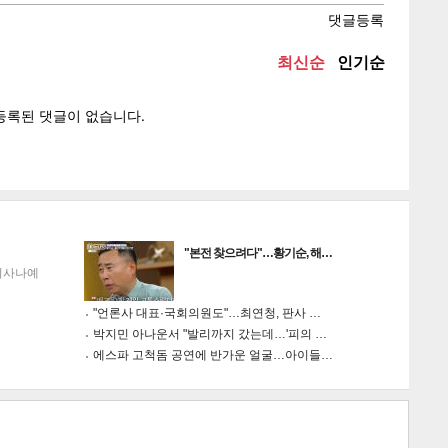
텍스
텍스
url 복
인쇄
목록
"본전 찾으려다"…황기순, 해…
이사나예
"언론사 대표·국회의원도"…최연청, 판사 …
박지민 아나운서 "발리까지 갔는데…'피의 …
에스파 고척돔 공연에 반가운 얼굴…아이들…