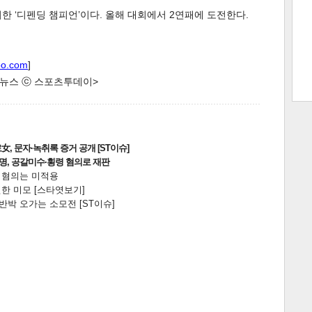
한 ‘디펜딩 챔피언’이다. 올해 대회에서 2연패에 도전한다.
트 크
트 축
사
하기
보기
oo.com
]
한 뉴스 ⓒ 스포츠투데이>
스
, 문자·녹취록 증거 공개 [ST이슈]
2명, 공갈미수·횡령 혐의로 재판
전 혐의는 미적용
한 미모 [스타엿보기]
박 오가는 소모전 [ST이슈]