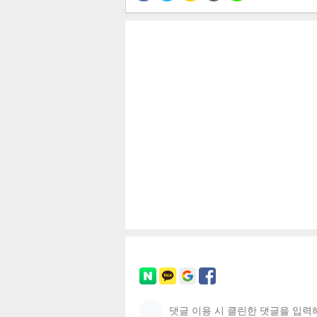
공유
유
로그