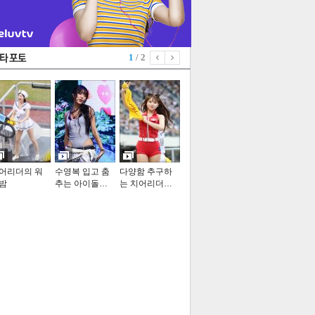
1
/ 2
어리더의 워
수영복 입고 춤
다양함 추구하
밤
추는 아이돌…
는 치어리더…