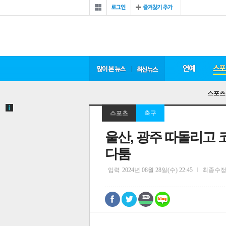
스포츠
스포츠
축구
울산, 광주 따돌리고
다툼
입력
2024년 08월 28일(수) 22:45
최종수
0