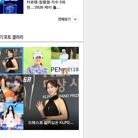
카르멘·장원영·지수 3파
전…'2026 케이 월…
스투펀
US
이 본 뉴스
스포츠
포토
드레스로 갈아입은 KLPGA …