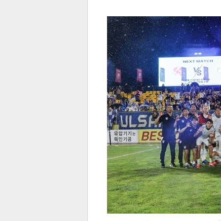
전
로그
즐겨찾기
많이 본 뉴스
최신 뉴스
연예
스포
페이
트위
댓글
밴드
네이