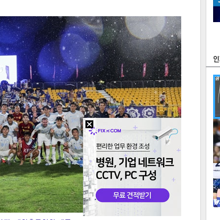
츠
라이프
포토
만화
FOC
많
연예
1
2
텍스
텍스
url 복
인쇄
목록