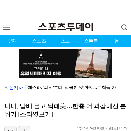
연예
스포츠
포토
스투툰
짤
최신기사 ▽
에스파, '쇠맛'부터 '달콤한 맛'까지…고척돔 가득 채…
블랙핑크, 10주년 행사 논란에 사과 "커뮤니케이션 문…
나나, 담배 물고 퇴폐美…한층 더 과감해진 분
'리그 2연패 정조준' 아스널, 뉴캐슬서 기마랑이스 영…
위기 [스타엿보기]
에스파, 고척돔 입성…공연 시작 40분 만에 첫 인사 …
작성 : 2024년 08월 30일(금) 13:25
가+
가-
에스파 고척돔 공연에 반가운 얼굴…아이들 미연·트와이스…