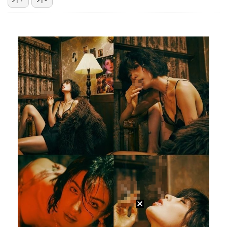
'첫 승 도전' 장은수 "우승 의식하기보다 내 플레이에…
박지민 아나운서 "발리까지 갔는데…'피의 게임2' 출연…
"언론사 대표·국회의원도"…최연청, 판사 남편까지 화려…
한국 남자배구, 중국 3-0 완파하고 동아시아선수권 결…
'서명관·야고 연속골' 울산, 동해안 더비서 포항 제압…