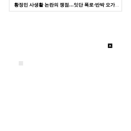
황정민 사생활 논란의 쟁점…잇단 폭로·반박 오가는 소모…