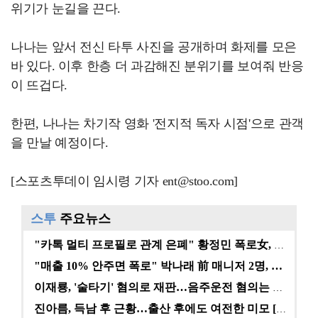
위기가 눈길을 끈다.
나나는 앞서 전신 타투 사진을 공개하며 화제를 모은
바 있다. 이후 한층 더 과감해진 분위기를 보여줘 반응
이 뜨겁다.
한편, 나나는 차기작 영화 '전지적 독자 시점'으로 관객
을 만날 예정이다.
[스포츠투데이 임시령 기자 ent@stoo.com]
스투
주요뉴스
"카톡 멀티 프로필로 관계 은폐" 황정민 폭로女, 문자…
"매출 10% 안주면 폭로" 박나래 前 매니저 2명, …
이재룡, '술타기' 혐의로 재판…음주운전 혐의는 미적용…
진아름, 득남 후 근황…출산 후에도 여전한 미모 [스타…