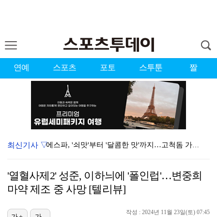
연예
스포츠
포토
스투툰
짤
최신기사 ▽
에스파, '쇠맛'부터 '달콤한 맛'까지…고척돔 가득 채…
에스파, 고척돔 입성…공연 시작 40분 만에 첫 인사 …
'열혈사제2' 성준, 이하늬에 '폴인럽'…변중희
블랙핑크, 10주년 행사 논란에 사과 "커뮤니케이션 문…
마약 제조 중 사망 [텔리뷰]
'리그 2연패 정조준' 아스널, 뉴캐슬서 기마랑이스 영…
작성 : 2024년 11월 23일(토) 07:45
가+
가-
'첫 승 도전' 장은수 "우승 의식하기보다 내 플레이에…