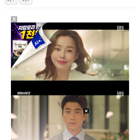
박지민 아나운서 "발리까지 갔는데…'피의 게임2' 출연…
X
에스파 고척돔 공연에 반가운 얼굴…아이들 미연·트와이스…
"언론사 대표·국회의원도"…최연청, 판사 남편까지 화려…
한국 남자배구, 중국 3-0 완파하고 동아시아선수권 결…
'서명관·야고 연속골' 울산, 동해안 더비서 포항 제압…