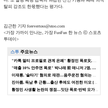
탈피 강조도 한몫했다는 평가다.
김근한 기자 forevertoss@stoo.com
<가장 가까이 만나는, 가장 FunFun 한 뉴스 ⓒ 스포츠
투데이>
스투
주요뉴스
"카톡 멀티 프로필로 관계 은폐" 황정민 폭로女, 문자…
"매출 10% 안주면 폭로" 박나래 前 매니저 2명, …
이재룡, '술타기' 혐의로 재판…음주운전 혐의는 미적용…
진아름, 득남 후 근황…출산 후에도 여전한 미모 [스타…
황정민 사생활 논란의 쟁점…잇단 폭로·반박 오가는 소모…