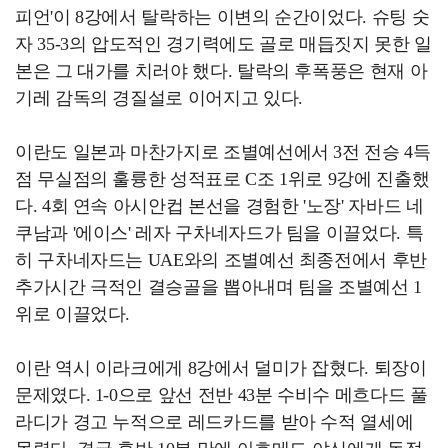
피언'이 8강에서 탈락하는 이변의 순간이었다. 슈팅 숫
자 35-3의 압도적인 경기력에도 골로 매듭짓지 못한 일
본은 그 대가를 치러야 했다. 탈락의 후폭풍은 현재 아
기레 감독의 경질설로 이어지고 있다.
이란도 일본과 마찬가지로 조별예선에서 3전 전승 4득
점 무실점의 훌륭한 성적표로 C조 1위로 9강에 진출했
다. 4회 연속 아시안컵 본선을 경험한 '노장' 자바드 네
쿠남과 '에이스' 레자 구차네자드가 팀을 이끌었다. 특
히 구차네자드는 UAE와의 조별예선 최종전에서 후반
추가시간 극적인 결승골을 뽑아내며 팀을 조별예선 1
위로 이끌었다.
이란 역시 이라크에게 8강에서 덜미가 잡혔다. 퇴장이
문제였다. 1-0으로 앞선 전반 43분 수비수 메흐다드 풀
라디가 경고 누적으로 레드카드를 받아 수적 열세에