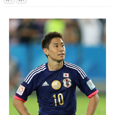
폭발물 지킨 안보현, '악마 교관' 정은채와 재회(재벌…
진세연, 전속계약 종료…FA 시장 나왔다 [공식]
대놓고 '심판 마사지'로 결재 받기도…최종 결재권자는 …
'1라운드 115위' 김민별, 2라운드 7타 줄이며 7…
이강인, 아틀레티코 마드리드 첫 훈련 진행…9일 맨시티…