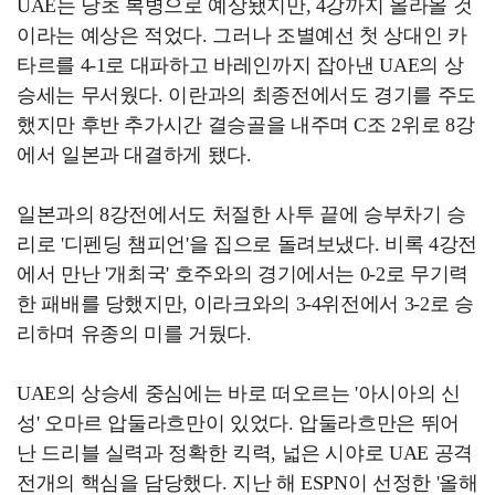
UAE는 당초 복병으로 예상됐지만, 4강까지 올라올 것
이라는 예상은 적었다. 그러나 조별예선 첫 상대인 카
타르를 4-1로 대파하고 바레인까지 잡아낸 UAE의 상
승세는 무서웠다. 이란과의 최종전에서도 경기를 주도
했지만 후반 추가시간 결승골을 내주며 C조 2위로 8강
에서 일본과 대결하게 됐다.
일본과의 8강전에서도 처절한 사투 끝에 승부차기 승
리로 '디펜딩 챔피언'을 집으로 돌려보냈다. 비록 4강전
에서 만난 '개최국' 호주와의 경기에서는 0-2로 무기력
한 패배를 당했지만, 이라크와의 3-4위전에서 3-2로 승
리하며 유종의 미를 거뒀다.
UAE의 상승세 중심에는 바로 떠오르는 '아시아의 신
성' 오마르 압둘라흐만이 있었다. 압둘라흐만은 뛰어
난 드리블 실력과 정확한 킥력, 넓은 시야로 UAE 공격
전개의 핵심을 담당했다. 지난 해 ESPN이 선정한 '올해