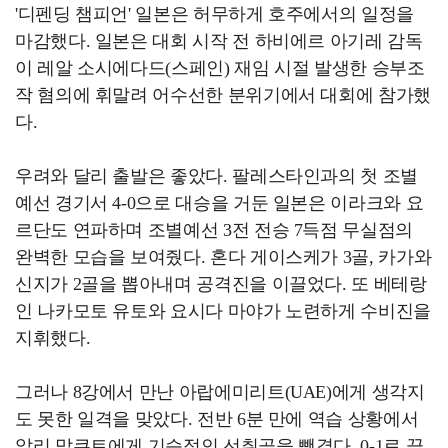
'디펜딩 챔피언' 일본은 허무하게 호주에서의 일정을
마감했다. 일본은 대회 시작 전 하비에르 아기레 감독
이 레알 소시에다드(스페인) 재임 시절 발생한 승부조
작 혐의에 휘말려 어수선한 분위기에서 대회에 참가했
다.
우려와 달리 출발은 좋았다. 팔레스타인과의 첫 조별
예선 경기서 4-0으로 대승을 거둔 일본은 이라크와 요
르단도 연파하며 조별예선 3전 전승 7득점 무실점의
완벽한 모습을 보여줬다. 혼다 게이스케가 3골, 카가와
신지가 2골을 뽑아내며 공격진을 이끌었다. 또 베테랑
인 나카모토 유토와 요시다 마야가 노련하게 수비진을
지휘했다.
그러나 8강에서 만난 아랍에미리트(UAE)에게 생각지
도 못한 일격을 맞았다. 전반 6분 만에 역습 상황에서
알리 맙쿠트에게 기습적인 선취골을 뺏겼다. 0-1로 끌