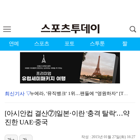
연예
스포츠
포토
스투툰
짤
최신기사 ▽
누에라, '뮤직뱅크' 1위…팬들에 "영원하자" [TV캡…
서장훈 감독 "내 능력 부족" 자책하게 만든 펜타곤과의…
[아시안컵 결산⑦]일본·이란 '충격 탈락'…약
대한축구협회의 '심판 성접대'…최악의 경우 런던 올림픽…
진한 UAE·중국
강채연, 제주삼다수 2R 깜짝 선두 도약…박민지 공동 …
작성 : 2015년 01월 27일(화) 16:27
가+
가-
폭발까지 5분…안보현·정은채, 목숨 건 사투 시작(재벌…