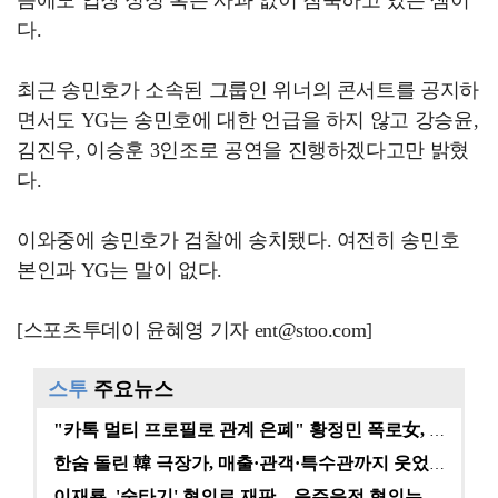
다.
최근 송민호가 소속된 그룹인 위너의 콘서트를 공지하
면서도 YG는 송민호에 대한 언급을 하지 않고 강승윤,
김진우, 이승훈 3인조로 공연을 진행하겠다고만 밝혔
다.
이와중에 송민호가 검찰에 송치됐다. 여전히 송민호
본인과 YG는 말이 없다.
[스포츠투데이 윤혜영 기자 ent@stoo.com]
스투
주요뉴스
"카톡 멀티 프로필로 관계 은폐" 황정민 폭로女, 문자…
한숨 돌린 韓 극장가, 매출·관객·특수관까지 웃었다 […
이재룡, '술타기' 혐의로 재판…음주운전 혐의는 미적용…