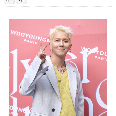
박지훈, 9월 잠실실내체육관서 앙코르 콘서트 개최
"기분 맞춰주려고" 축구협회, 외국인 심판 성접대 의혹…
폭로자 "황정민, 본인 말에 책임져야…내가 사생활에 초…
박문성 "축구협회 성접대 의혹? 사실이면 국제 망신…사…
청문회부터 압수수색·심판 성접대 의혹까지…월드컵 탈락이…