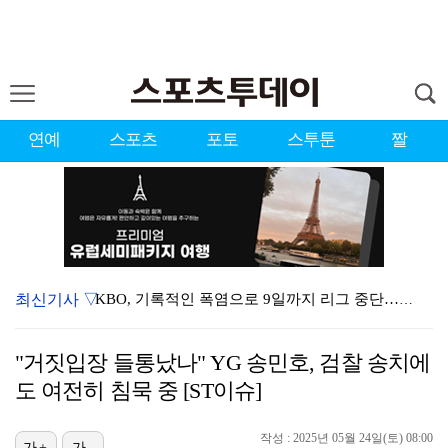
연예
스포츠
포토
스투툰
짤
최신기사 ▽
KBO, 기록적인 폭염으로 9일까지 리그 중단…내달 6…
대한축구협회, 외국인 심판 7차례 성접대 의혹…이 기간…
"거짓입장 들통났나" YG 송민호, 검찰 송치에
이강인, 드디어 아틀레티코 선수단과 만났다…시메오네 감…
도 여전히 침묵 중 [ST이슈]
3승 사냥 시동 건 서교림 "샷·퍼트 만족스러워…좋은 …
작성 : 2025년 05월 24일(토) 08:00
가+
가-
"우산으로 때려"vs"그런 적 없다"…23기 부부 엇갈…