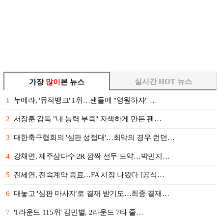
실시간 HOT 뉴스
가장
많이
본 뉴스
1
누에라, '뮤직뱅크' 1위…팬들에 "영원하자" …
2
서장훈 감독 "내 능력 부족" 자책하게 만든 펜…
3
대한축구협회의 '심판 성접대'…최악의 경우 런던…
4
강채연, 제주삼다수 2R 깜짝 선두 도약…박민지…
5
진세연, 전속계약 종료…FA 시장 나왔다 [공식…
6
대놓고 '심판 마사지'로 결재 받기도…최종 결재…
7
'1라운드 115위' 김민별, 2라운드 7타 줄…