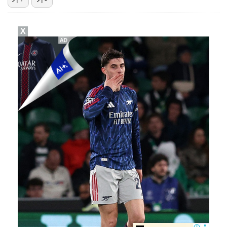
대놓고 '심판 마사지'로 결재 받기도…최종 결재권자는 …
X
'1라운드 115위' 김민별, 2라운드 7타 줄이며 7…
폭발물 지킨 안보현, '악마 교관' 정은채와 재회(재벌…
외신까지 퍼지고 있는 축구협회 성접대 논란…2002 한…
'오징어 게임' 미국판 스핀오프, 제작 무산설 "넷플릭…