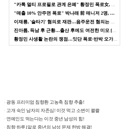
"카톡 멀티 프로필로 관계 은폐" 황정민 폭로女, 문자…
"매출 10% 안주면 폭로" 박나래 前 매니저 2명, …
이재룡, '술타기' 혐의로 재판…음주운전 혐의는 미적용…
진아름, 득남 후 근황…출산 후에도 여전한 미모 [스타…
황정민 사생활 논란의 쟁점…잇단 폭로·반박 오가는 소모…