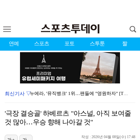
연예
스포츠
포토
스투툰
짤
최신기사 ▽
누에라, '뮤직뱅크' 1위…팬들에 "영원하자" [TV캡…
서장훈 감독 "내 능력 부족" 자책하게 만든 펜타곤과의…
'극장 결승골' 하베르츠 "아스널, 아직 보여줄
대한축구협회의 '심판 성접대'…최악의 경우 런던 올림픽…
것 많아…우승 향해 나아갈 것"
강채연, 제주삼다수 2R 깜짝 선두 도약…박민지 공동 …
작성 : 2026년 04월 08일(수) 17:48
진세연, 전속계약 종료…FA 시장 나왔다 [공식]
가+
가-