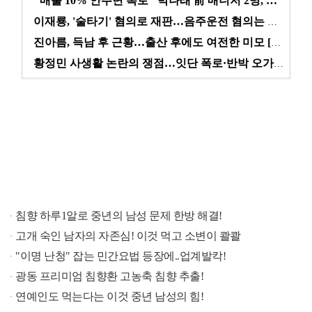
"매출 10% 안주면 폭로" 박나래 前 매니저 2명, …
이재룡, '술타기' 혐의로 재판…음주운전 혐의는 미적용…
진아름, 득남 후 근황…출산 후에도 여전한 미모 [스타…
황정민 사생활 논란의 쟁점…잇단 폭로·반박 오가는 소모…