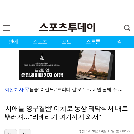
연예
스포츠
포토
스투툰
짤
최신기사 ▽
'음중' 리센느, '프리티 걸'로 1위…8월 둘째 주 …
시원한 바람 불자 힘 낸 이예원 "좋은 기억 있는 테디…
'시애틀 영구결번' 이치로 동상 제막식서 배트
강채연, 제주삼다수 3R 선두 질주…서어진·장은수 1타…
뿌러져…"리베라가 여기까지 와서"
"친한 척 좀 해"…나영석·배정남, 불화설 재차 해명(…
작성 : 2026년 04월 11일(토) 10:38
가+
가-
아이들, '톰보이'까지 MV 4억뷰 돌파…통산 3번째 …