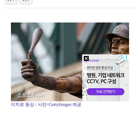
'전참시' 리센느 메이 "희망 보이지 않아 팀 탈퇴 고…
"큰 섭섭함 안겨 미안"…블랙핑크 지수, 10주년 잡음…
생애 첫 승 노리는 강채연·서어진·장은수, 제주삼다수 …
[ST포토] 정지효, 퍼터 확인
축구협회 성접대 파문에 더불어민주당 "타락한 뒷거래로 …
이치로 동상 / 사진=GettyImages 제공