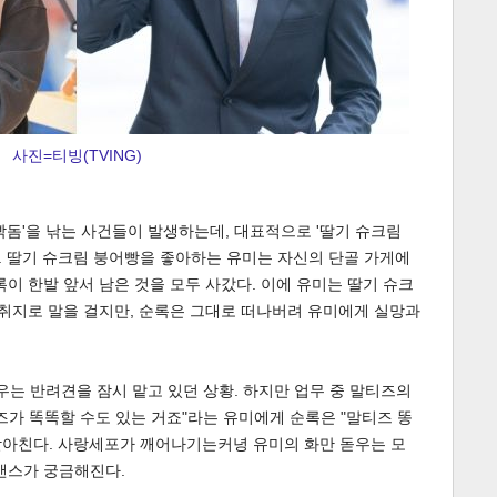
사진=티빙(TVING)
게
소
빡돔'을 낚는 사건들이 발생하는데, 대표적으로 '딸기 슈크림
다. 딸기 슈크림 붕어빵을 좋아하는 유미는 자신의 단골 가게에
록이 한발 앞서 남은 것을 모두 사갔다. 이에 유미는 딸기 슈크
 취지로 말을 걸지만, 순록은 그대로 떠나버려 유미에게 실망과
우는 반려견을 잠시 맡고 있던 상황. 하지만 업무 중 말티즈의
즈가 똑똑할 수도 있는 거죠"라는 유미에게 순록은 "말티즈 똥
받아친다. 사랑세포가 깨어나기는커녕 유미의 화만 돋우는 모
맨스가 궁금해진다.