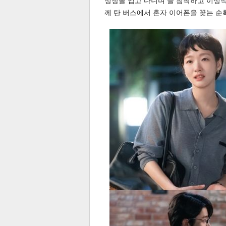
정장을 입고 다니며 늘 침착하고 이성적
께 탄 버스에서 혼자 이어폰을 꽂는 순
스북
터 공
달기
공유
버블