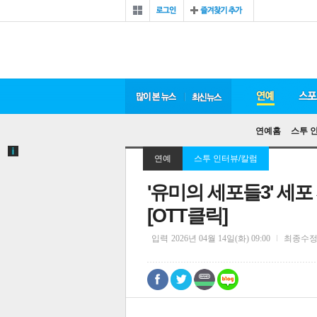
연예홈
스투 
연예
스투 인터뷰/칼럼
'유미의 세포들3' 세
[OTT클릭]
입력
2026년 04월 14일(화) 09:00
최종수
0