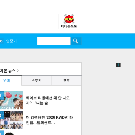
송중기
웨이브·티빙에선 왜 안 나오
지?…'나는 솔…
더 강력해진 '2026 KWDA' 라
인업…앰퍼샌드…