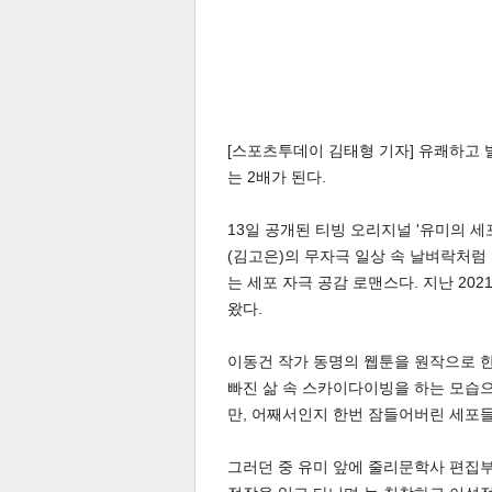
[스포츠투데이 김태형 기자] 유쾌하고 
는 2배가 된다.
체
인
13일 공개된 티빙 오리지널 '유미의 세
(김고은)의 무자극 일상 속 날벼락처럼
는 세포 자극 공감 로맨스다. 지난 2021
왔다.
이동건 작가 동명의 웹툰을 원작으로 
빠진 삶 속 스카이다이빙을 하는 모습
만, 어째서인지 한번 잠들어버린 세포들
그러던 중 유미 앞에 줄리문학사 편집부