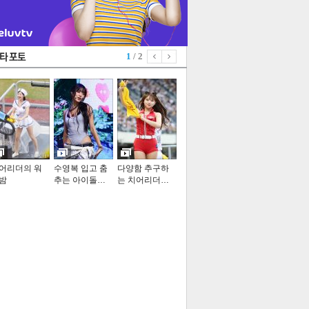
1
/ 2
어리더의 워
수영복 입고 춤
다양함 추구하
밤
추는 아이돌…
는 치어리더…