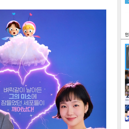
츠
라이프
포토
만화
FOC
많
연예
1
2
텍스
텍스
url 복
인쇄
목록