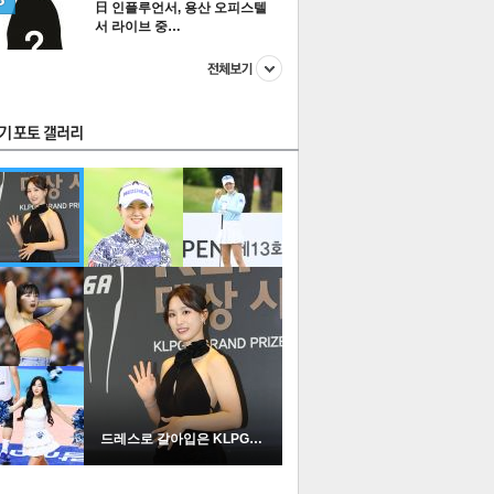
日 인플루언서, 용산 오피스텔
서 라이브 중…
스투펀
US
이 본 뉴스
스포츠
포토
드레스로 갈아입은 KLPGA …