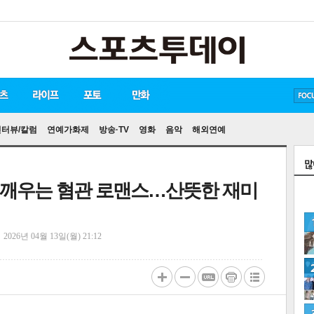
방탄소년단
손흥민
유아인
인터뷰/칼럼
연예가화제
방송·TV
영화
음악
해외연예
포 깨우는 혐관 로맨스…산뜻한 재미
정
2026년 04월 13일(월) 21:12