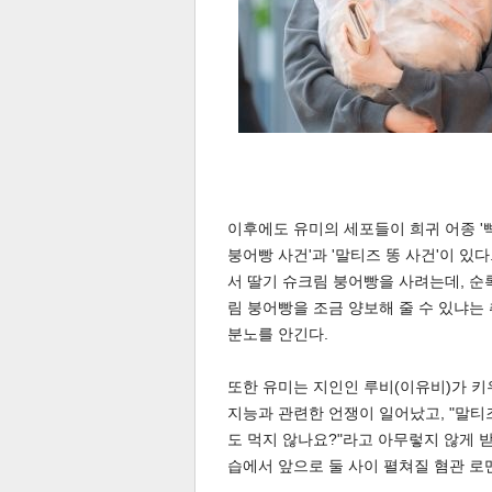
공유
유
로그
이후에도 유미의 세포들이 희귀 어종 '
붕어빵 사건'과 '말티즈 똥 사건'이 있
서 딸기 슈크림 붕어빵을 사려는데, 순
림 붕어빵을 조금 양보해 줄 수 있냐는
분노를 안긴다.
또한 유미는 지인인 루비(이유비)가 키
지능과 관련한 언쟁이 일어났고, "말티
도 먹지 않나요?"라고 아무렇지 않게 
습에서 앞으로 둘 사이 펼쳐질 혐관 로