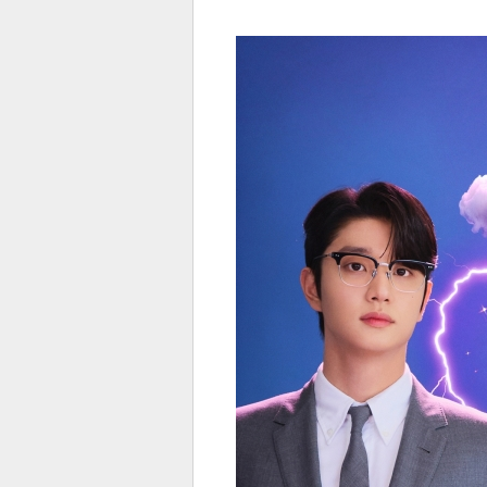
전
로그
즐겨찾기
많이 본 뉴스
최신 뉴스
연예
스포
페이
트위
댓글
밴드
네이