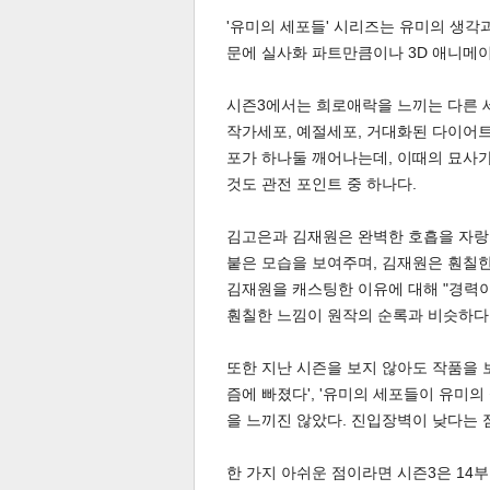
'유미의 세포들' 시리즈는 유미의 생각
문에 실사화 파트만큼이나 3D 애니메이
시즌3에서는 희로애락을 느끼는 다른 
작가세포, 예절세포, 거대화된 다이어트
포가 하나둘 깨어나는데, 이때의 묘사가
것도 관전 포인트 중 하나다.
김고은과 김재원은 완벽한 호흡을 자랑한
붙은 모습을 보여주며, 김재원은 훤칠한
김재원을 캐스팅한 이유에 대해 "경력
훤칠한 느낌이 원작의 순록과 비슷하다
또한 지난 시즌을 보지 않아도 작품을 보
즘에 빠졌다', '유미의 세포들이 유미의
기
을 느끼진 않았다. 진입장벽이 낮다는 
한 가지 아쉬운 점이라면 시즌3은 14