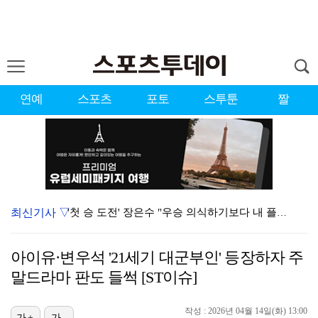
연예
스포츠
포토
스투툰
짤
최신기사 ▽
'첫 승 도전' 장은수 "우승 의식하기보다 내 플레이에…
에스파, 고척돔 입성…공연 시작 40분 만에 첫 인사 …
아이유·변우석 '21세기 대군부인' 등장하자 주
에스파, '쇠맛'부터 '달콤한 맛'까지…고척돔 가득 채…
말드라마 판도 들썩 [ST이슈]
블랙핑크, 10주년 행사 논란에 사과 "커뮤니케이션 문…
작성 : 2026년 04월 14일(화) 13:00
가+
가-
맨시티 마레스카 감독 "이강인은 훌륭한 선수…아틀레티코…