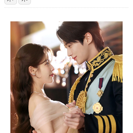
에스파 고척돔 공연에 반가운 얼굴…아이들 미연·트와이스…
박지민 아나운서 "발리까지 갔는데…'피의 게임2' 출연…
'리그 2연패 정조준' 아스널, 뉴캐슬서 기마랑이스 영…
[ST포토] 이강인, 환하게 웃으며
박미선, 큐브와 전속계약 종료…6년 동행 마무리