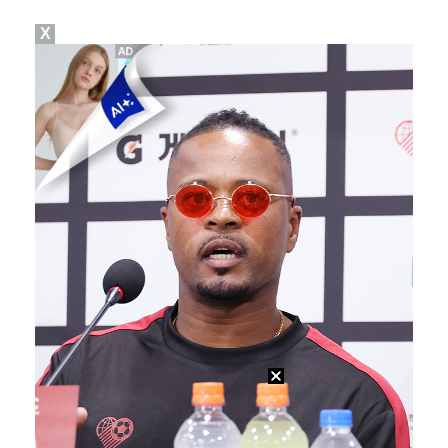
X
[ST포토] 이강인, 말근육 폭발
[ST포토] 이강인, 주전공은 날카로운 어시스트
[ST포토] AT 마드리드로 이적한 이강인
[ST포토] 이강인, 폭염과 싸운다
[ST포토] 이강인, 이적 후 팬들 앞에서 첫 일정