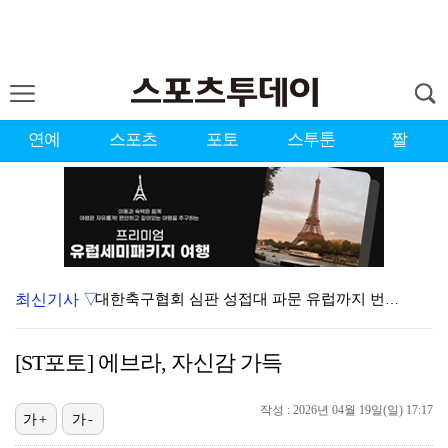
연예
스포츠
포토
스투툰
짤
최신기사 ▽
대한축구협회 심판 성접대 파문 유럽까지 번졌다…佛 매체…
'황정민 스토킹 혐의' A씨 11일 결심 공판
[ST포토] 에브라, 자신감 가득
[ST포토] 이강인, 폭염 속 오픈트레이닝
[ST포토] 호세 히메네스, 한국 팬들 외침에 미소
작성 : 2026년 04월 19일(일) 17:17
가+
가-
[ST포토] 이강인, 달리는 슛돌이