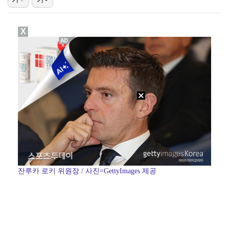
진세연, 전속계약 종료…FA 시장 나왔다 [공식]
X
정해인X강하늘X이청아X유재명X김선영 뭉쳤다…'아가미',…
'오징어 게임' 미국판 스핀오프, 제작 무산설 "넷플릭…
'1라운드 115위' 김민별, 2라운드 7타 줄이며 7…
[ST포토] 정지효, 반가운 손인사
잔루카 로키 위원장 / 사진=GettyImages 제공