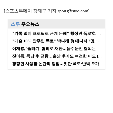
[스포츠투데이 강태구 기자 sports@stoo.com]
스투
주요뉴스
"카톡 멀티 프로필로 관계 은폐" 황정민 폭로女, 문자…
"매출 10% 안주면 폭로" 박나래 前 매니저 2명, …
이재룡, '술타기' 혐의로 재판…음주운전 혐의는 미적용…
진아름, 득남 후 근황…출산 후에도 여전한 미모 [스타…
황정민 사생활 논란의 쟁점…잇단 폭로·반박 오가는 소모…