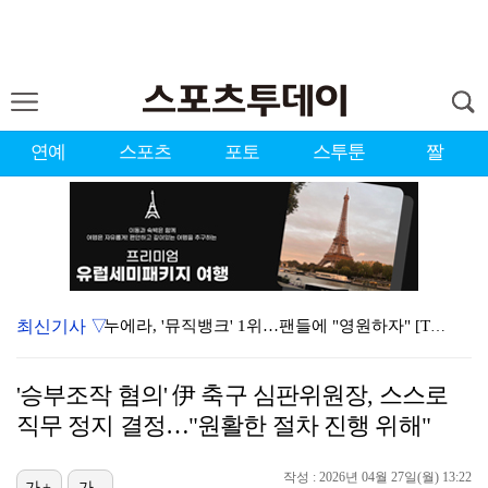
연예
스포츠
포토
스투툰
짤
최신기사 ▽
누에라, '뮤직뱅크' 1위…팬들에 "영원하자" [TV캡…
'우리동네 전성시대' 딘딘, 첫 촬영부터 멘붕…시작부터…
'승부조작 혐의' 伊 축구 심판위원장, 스스로
서장훈 감독 "내 능력 부족" 자책하게 만든 펜타곤과의…
직무 정지 결정…"원활한 절차 진행 위해"
대한축구협회의 '심판 성접대'…최악의 경우 런던 올림픽…
작성 : 2026년 04월 27일(월) 13:22
가+
가-
강채연, 제주삼다수 2R 깜짝 선두 도약…박민지 공동 …