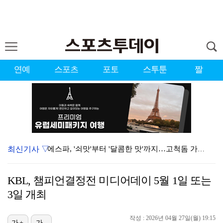
연예
스포츠
포토
스투툰
짤
최신기사 ▽
에스파, '쇠맛'부터 '달콤한 맛'까지…고척돔 가득 채…
블랙핑크, 10주년 행사 논란에 사과 "커뮤니케이션 문…
KBL, 챔피언결정전 미디어데이 5월 1일 또는
'리그 2연패 정조준' 아스널, 뉴캐슬서 기마랑이스 영…
3일 개최
에스파, 고척돔 입성…공연 시작 40분 만에 첫 인사 …
작성 : 2026년 04월 27일(월) 19:15
가+
가-
에스파 고척돔 공연에 반가운 얼굴…아이들 미연·트와이스…