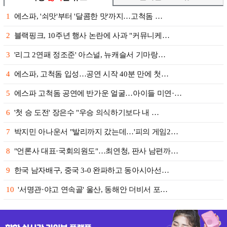
1
에스파, '쇠맛'부터 '달콤한 맛'까지…고척돔 …
2
블랙핑크, 10주년 행사 논란에 사과 "커뮤니케…
3
'리그 2연패 정조준' 아스널, 뉴캐슬서 기마랑…
4
에스파, 고척돔 입성…공연 시작 40분 만에 첫…
5
에스파 고척돔 공연에 반가운 얼굴…아이들 미연·…
6
'첫 승 도전' 장은수 "우승 의식하기보다 내 …
7
박지민 아나운서 "발리까지 갔는데…'피의 게임2…
8
"언론사 대표·국회의원도"…최연청, 판사 남편까…
9
한국 남자배구, 중국 3-0 완파하고 동아시아선…
10
'서명관·야고 연속골' 울산, 동해안 더비서 포…