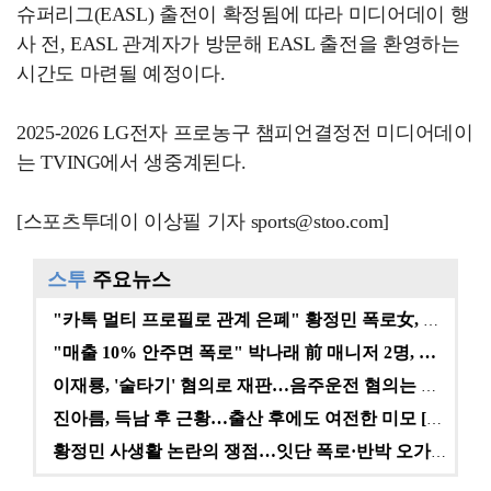
슈퍼리그(EASL) 출전이 확정됨에 따라 미디어데이 행
사 전, EASL 관계자가 방문해 EASL 출전을 환영하는
시간도 마련될 예정이다.
2025-2026 LG전자 프로농구 챔피언결정전 미디어데이
는 TVING에서 생중계된다.
[스포츠투데이 이상필 기자 sports@stoo.com]
스투
주요뉴스
"카톡 멀티 프로필로 관계 은폐" 황정민 폭로女, 문자…
"매출 10% 안주면 폭로" 박나래 前 매니저 2명, …
이재룡, '술타기' 혐의로 재판…음주운전 혐의는 미적용…
진아름, 득남 후 근황…출산 후에도 여전한 미모 [스타…
황정민 사생활 논란의 쟁점…잇단 폭로·반박 오가는 소모…