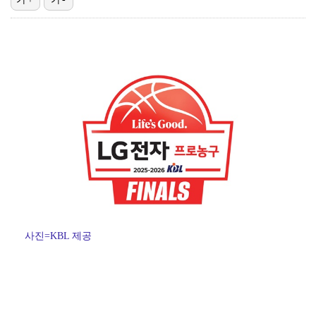
'첫 승 도전' 장은수 "우승 의식하기보다 내 플레이에…
박지민 아나운서 "발리까지 갔는데…'피의 게임2' 출연…
"언론사 대표·국회의원도"…최연청, 판사 남편까지 화려…
한국 남자배구, 중국 3-0 완파하고 동아시아선수권 결…
'서명관·야고 연속골' 울산, 동해안 더비서 포항 제압…
사진=KBL 제공