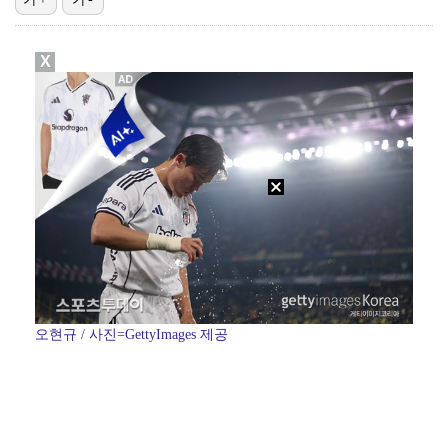
이강인, 드디어 아틀레티코 선수단과 만났다…시메오네 감…
X
김혜성, 마이너리그 트리플A서 4경기 연속 무안타 침묵…
'나솔' 24기 옥순, 출연료 미지급 폭로 "1년 넘게…
광주, 공격형 미드필더 김종석 영입…"K리그1 뛸 기회…
'오디세이'·'스파이더맨4', 박스오피스 투톱…기록 경…
오현규 / 사진=GettyImages 제공