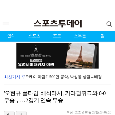
연예
스포츠
포토
스투툰
짤
최신기사 ▽
'오케이 마담2' 500만 공약, 박성웅 상탈→배정남은…
"연락말라" 황정민VS"녹취 다 올려" 폭로녀 A 씨,…
'오현규 풀타임' 베식타시, 카라귐뤼크와 0-0
황정민 폭로자 "아들 연극 몰래 관람? 소품 준비 돕고…
무승부…2경기 연속 무승
10주년인데 40명뿐?…블랙핑크 행사 공지에 팬심 폭발…
작성 : 2026년 04월 28일(화) 09:20
가+
가-
"군 복무 끝나고 다시 모일 것" 스트레이 키즈, 성적…