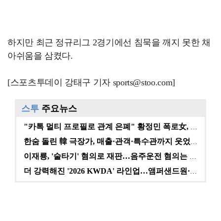
하지만 최근 정규리그 2경기에선 침묵을 깨지 못한 채
아쉬움을 삼켰다.
[스포츠투데이 강태구 기자 sports@stoo.com]
스투
주요뉴스
"카톡 멀티 프로필로 관계 은폐" 황정민 폭로女, 문자…
한숨 돌린 韓 극장가, 매출·관객·특수관까지 웃었다 […
이재룡, '술타기' 혐의로 재판…음주운전 혐의는 미적용…
더 강력해진 '2026 KWDA' 라인업…앰퍼샌드원·나…