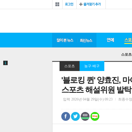
스포츠
스포츠
농구·배구
'블로킹 퀸' 양효진, 
스포츠 해설위원 발탁
입력
2026년 04월 29일(수) 09:23
최종수
0