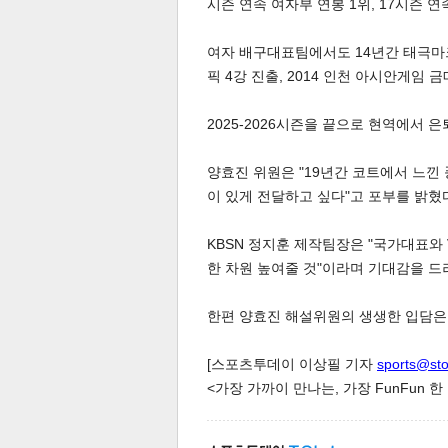
시즌 연속 여자부 연봉 1위, 17시즌 
여자 배구대표팀에서도 14년간 태극마크를
픽 4강 진출, 2014 인천 아시안게임 
2025-2026시즌을 끝으로 현역에서 
체
인
양효진 위원은 "19년간 코트에서 느낀
이 있게 전달하고 싶다"고 포부를 밝혔
KBSN 정지훈 제작팀장은 "국가대표와
한 차원 높여줄 것"이라며 기대감을 드
한편 양효진 해설위원의 생생한 입담은 
[스포츠투데이 이상필 기자
sports@st
<가장 가까이 만나는, 가장 FunFun 