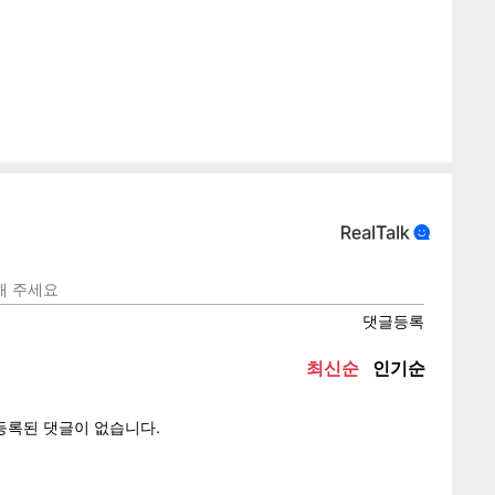
게
소
텍스
텍스
url 복
인쇄
목록