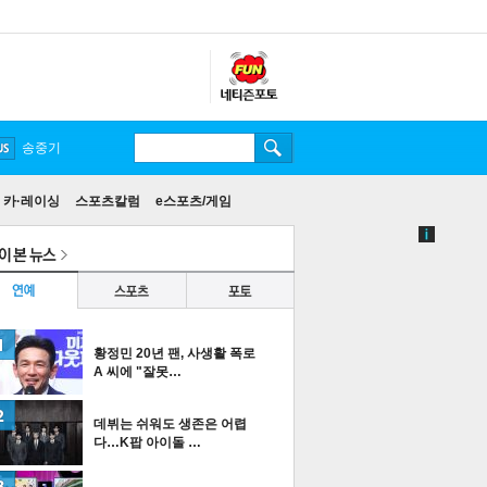
송중기
카·레이싱
스포츠칼럼
e스포츠/게임
황정민 20년 팬, 사생활 폭로
A 씨에 "잘못…
데뷔는 쉬워도 생존은 어렵
다…K팝 아이돌 …