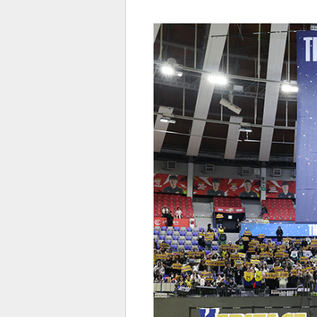
전
로그
즐겨찾기
많이 본 뉴스
최신 뉴스
연예
스포
페이
트위
댓글
밴드
네이