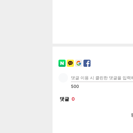
공유
유
로그
페이
트위
카카
밴드
네이