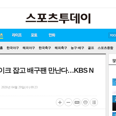
방탄소년단
손흥민
유아인
홈
한국야구
해외야구
한국축구
해외축구
농구·배구
골프
스포츠종합
마이크 잡고 배구팬 만난다…KBS N
정
2026년 04월 29일(수) 09:23