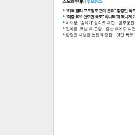
"카톡 멀티 프로필로 관계 은폐" 황정민 폭로女
"매출 10% 안주면 폭로" 박나래 前 매니저 
이재룡, '술타기' 혐의로 재판…음주운
스북
터 공
달기
공유
버블
진아름, 득남 후 근황…출산 후에도 여전
황정민 사생활 논란의 쟁점…잇단 폭로·반