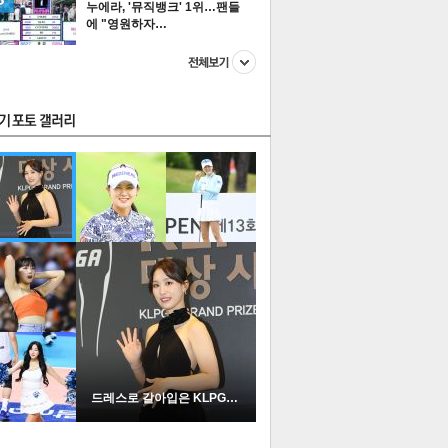
누에라, '뮤직뱅크' 1위…팬들
에 "영원하자…
스투펀
US
이 본 뉴스
스포츠
포토
드레스로 갈아입은 KLPGA …