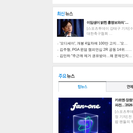
이임생이 밝힌 홍명보와의 '…
[스포츠투데이 강태구 기자] 
대한축구협회 …
'오디세이', 개봉 4일차에 100만 고지…'오…
김주형, PGA 윈덤 챔피언십 2R 공동 14위……
김민하 "주근깨 제거 권유받아…왜 문제인지…
카르멘·장원영
파전…'202
기
[스포츠투
정 기자] 전 
팝 팬들의 