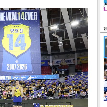
츠
라이프
포토
만화
FOC
많
연예
1
2
텍스
텍스
url 복
인쇄
목록