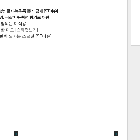
, 문자·녹취록 증거 공개 [ST이슈]
2명, 공갈미수·횡령 혐의로 재판
전 혐의는 미적용
트 크
트 축
사
하기
보기
한 미모 [스타엿보기]
박 오가는 소모전 [ST이슈]
스