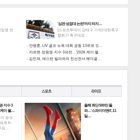
'심판 성접대 논란'까지 터지…
이임생 전
[스포츠투데이 강태구 기자] 대한축구
협회가 축구대표…
안병훈, LIV 골프 뉴욕 대회 공동 13위로 도…
카르멘·장원영·지수 3파전…'2026 케이 월…
김민재, 애스턴 빌라와의 친선전서 헤더골 …
·지수 3
올해 최단 500만 돌
6 케이 월…
파…'스파이더맨4', 11
일…
데이 송오
세계 K-
투표…