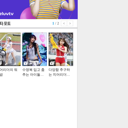
1
/ 2
어리더의 워
수영복 입고 춤
다양함 추구하
밤
추는 아이돌…
는 치어리더…