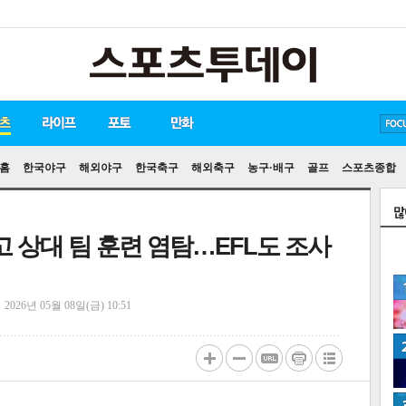
방탄소년단
손흥민
유아인
홈
한국야구
해외야구
한국축구
해외축구
농구·배구
골프
스포츠종합
고 상대 팀 훈련 염탐…EFL도 조사
정
2026년 05월 08일(금) 10:51