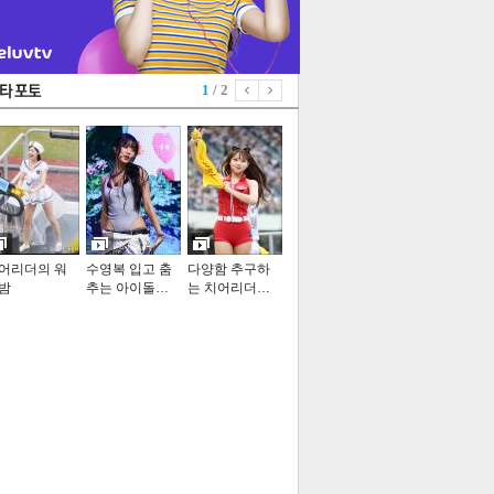
1
/ 2
어리더의 워
수영복 입고 춤
다양함 추구하
밤
추는 아이돌…
는 치어리더…