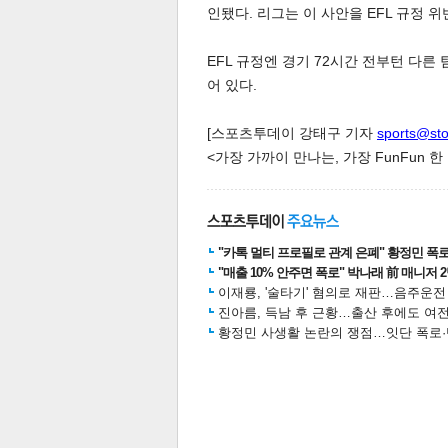
인됐다. 리그는 이 사안을 EFL 규정 
EFL 규정엔 경기 72시간 전부턴 다
어 있다.
[스포츠투데이 강태구 기자
sports@st
<가장 가까이 만나는, 가장 FunFun 
체
인
"카톡 멀티 프로필로 관계 은폐" 황정민 폭로女
"매출 10% 안주면 폭로" 박나래 前 매니저 
이재룡, '술타기' 혐의로 재판…음주운
진아름, 득남 후 근황…출산 후에도 여전
황정민 사생활 논란의 쟁점…잇단 폭로·반