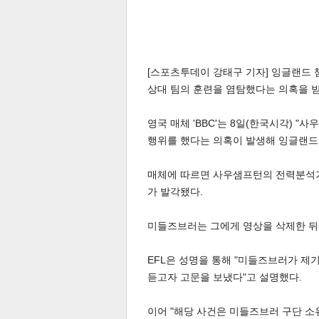
[스포츠투데이 강태구 기자] 잉글랜드 
상대 팀의 훈련을 염탐했다는 의혹을 받
영국 매체 'BBC'는 8일(한국시각)
행위를 했다는 의혹이 발생해 잉글랜드풋
매체에 따르면 사우샘프턴의 전력분석가
가 발각됐다.
미들즈브러는 그에게 영상을 삭제한 뒤에
EFL은 성명을 통해 "미들즈브러가 제
듣고자 고문을 보냈다"고 설명했다.
이어 "해당 사건은 미들즈브러 구단 