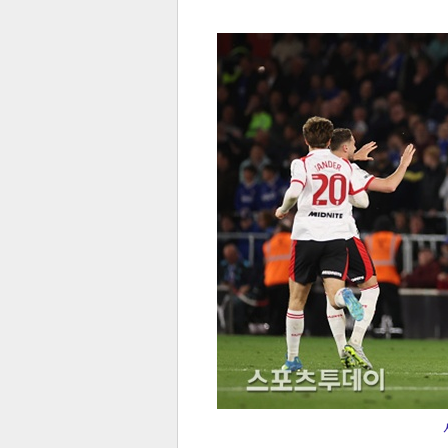
전
로그
즐겨찾기
많이 본 뉴스
최신 뉴스
연예
스포
페이
트위
댓글
밴드
네이