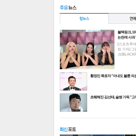
블랙핑크, 1
논란에 사과
[스포츠투
정 기자] 
크(BLACK
황정민 폭로자 "아내도 불륜 
최신뉴스
초췌해진 김선태, 술병 가득 "
기