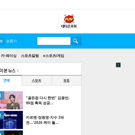
송중기
카·레이싱
스포츠칼럼
e스포츠/게임
"골든컵 다시 한번" 김용빈,
99점 획득 성공…
카르멘·장원영·지수 3파
전…'2026 케이 월…