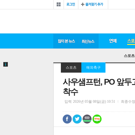
스포츠
스포츠
해외축구
사우샘프턴, PO 앞두
착수
입력
2026년 05월 08일(금) 10:51
최종수
0