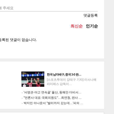
텍스
텍스
url 복
인쇄
목록
게
소
한국 남자배구, 중국 3-0 완…
[스포츠투데이 강태구 기자] 이사나예
라미레스 감독이…
'서명관·야고 연속골' 울산, 동해안 더비서…
"언론사 대표·국회의원도"…최연청, 판사 …
박지민 아나운서 "발리까지 갔는데…'피의 …