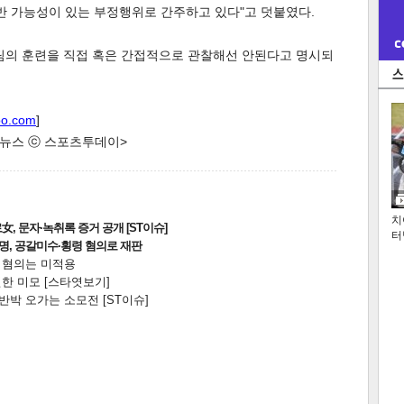
위반 가능성이 있는 부정행위로 간주하고 있다"고 덧붙였다.
른 팀의 훈련을 직접 혹은 간접적으로 관찰해선 안된다고 명시되
oo.com
]
한 뉴스 ⓒ 스포츠투데이>
치
, 문자·녹취록 증거 공개 [ST이슈]
터
2명, 공갈미수·횡령 혐의로 재판
전 혐의는 미적용
한 미모 [스타엿보기]
박 오가는 소모전 [ST이슈]