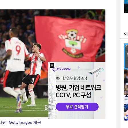
츠
라이프
포토
만화
FOC
많
연예
1
2
사진=GettyImages 제공
텍스
텍스
url 복
인쇄
목록