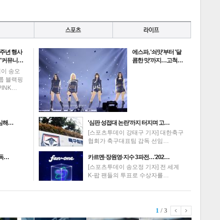
0주년 행사
에스파, '쇠맛'부터 '달
 "커뮤니…
콤한 맛'까지…고척…
데이 송오
그룹 블랙핑
PINK…
의심해…
'심판 성접대 논란'까지 터지며 고…
[스포츠투데이 강태구 기자] 대한축구
협회가 축구대표팀 감독 선임…
고독…
카르멘·장원영·지수 3파전…'202…
[스포츠투데이 송오정 기자] 전 세계
K-팝 팬들의 투표로 수상자를…
1
/ 3