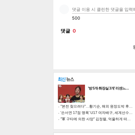
페이
트위
카카
밴드
네이
공유
유
로그
'방 5개·화장실 3개' 리센느…
"본전 찾으려다"…황기순, 해외 원정도박 후…
'손서연 17점 맹폭' U17 여자배구, 세계선수…
"軍 구타에 의한 사망" 김정렬, 억울하게 떠…