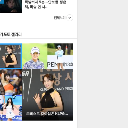
폭발까지 5분…안보현·정은
채, 목숨 건 사…
스투펀
US
이 본 뉴스
스포츠
포토
드레스로 갈아입은 KLPGA …