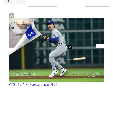
이강인, 드디어 아틀레티코 선수단과 만났다…시메오네 감…
X
김혜성, 마이너리그 트리플A서 4경기 연속 무안타 침묵…
'나솔' 24기 옥순, 출연료 미지급 폭로 "1년 넘게…
광주, 공격형 미드필더 김종석 영입…"K리그1 뛸 기회…
'오디세이'·'스파이더맨4', 박스오피스 투톱…기록 경…
김혜성 / 사진=GettyImages 제공