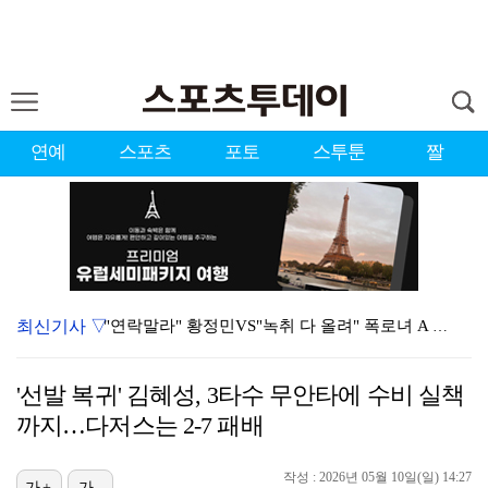
연예
스포츠
포토
스투툰
짤
최신기사 ▽
"연락말라" 황정민VS"녹취 다 올려" 폭로녀 A 씨,…
'오케이 마담2' 500만 공약, 박성웅 상탈→배정남은…
'선발 복귀' 김혜성, 3타수 무안타에 수비 실책
황정민 폭로자 "아들 연극 몰래 관람? 소품 준비 돕고…
까지…다저스는 2-7 패배
10주년인데 40명뿐?…블랙핑크 행사 공지에 팬심 폭발…
작성 : 2026년 05월 10일(일) 14:27
가+
가-
"군 복무 끝나고 다시 모일 것" 스트레이 키즈, 성적…