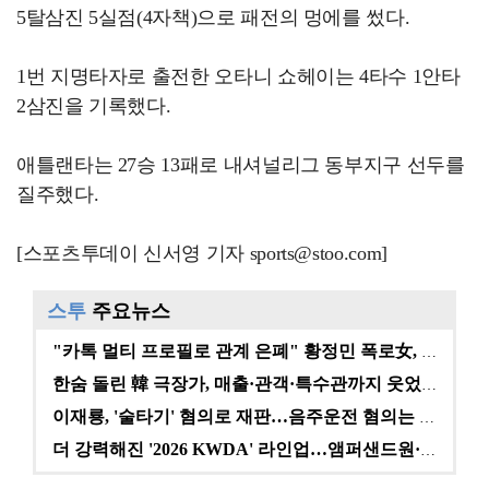
5탈삼진 5실점(4자책)으로 패전의 멍에를 썼다.
1번 지명타자로 출전한 오타니 쇼헤이는 4타수 1안타
2삼진을 기록했다.
애틀랜타는 27승 13패로 내셔널리그 동부지구 선두를
질주했다.
[스포츠투데이 신서영 기자 sports@stoo.com]
스투
주요뉴스
"카톡 멀티 프로필로 관계 은폐" 황정민 폭로女, 문자…
한숨 돌린 韓 극장가, 매출·관객·특수관까지 웃었다 […
이재룡, '술타기' 혐의로 재판…음주운전 혐의는 미적용…
더 강력해진 '2026 KWDA' 라인업…앰퍼샌드원·나…