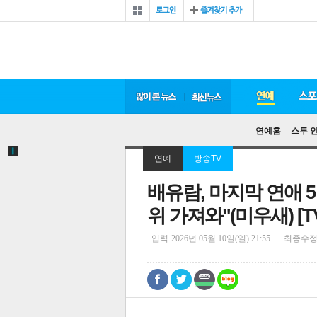
연예홈
스투 
연예
방송TV
배유람, 마지막 연애 
위 가져와"(미우새) [T
입력
2026년 05월 10일(일) 21:55
최종수
0