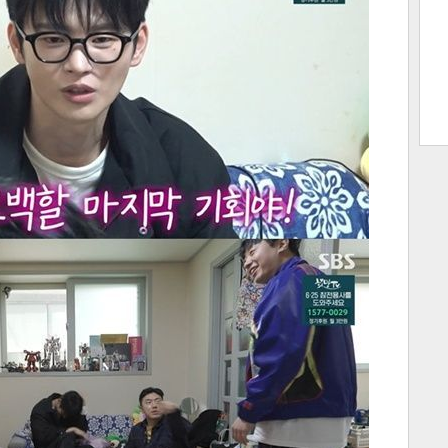
트 크
트 축
사
하기
보기
스