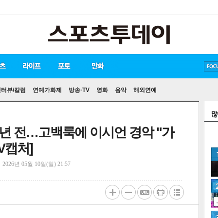
방탄소년단
손흥민
인터뷰/칼럼
연예가화제
방송·TV
영화
음악
해외연예
5년 전…고백룩에 이시언 경악 "가
V캡처]
정
2026년 05월 10일(일) 21:57