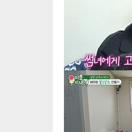
스북
터 공
달기
공유
버블