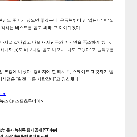
본인도 준비가 됐으면 좋겠는데, 운동복밖에 안 입는다"며 "오
생각하는 베스트를 입고 와라"고 이야기했다.
바지로 갈아입고 나오자 서인국와 이시언을 폭소하게 했다.
기하니까 옷도 바보처럼 입고 나오냐. 나도 그랬다"고 돌직구를
게
소
일 코칭에 나섰다. 청바지에 흰 티셔츠, 스웨이트 재킷까지 입
이시언은 "완전 다른 사람같다"고 칭찬했다.
com
]
한 뉴스 ⓒ 스포츠투데이>
, 문자·녹취록 증거 공개 [ST이슈]
2명, 공갈미수·횡령 혐의로 재판