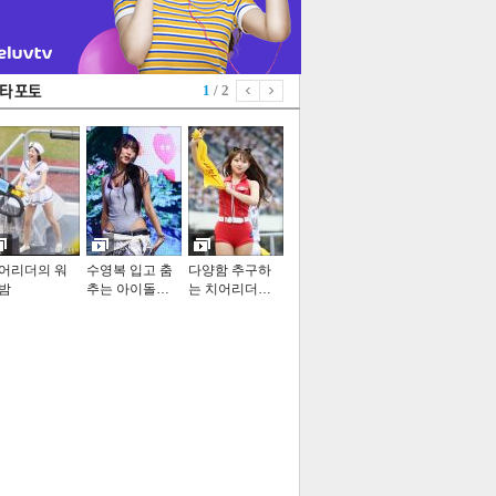
1
/ 2
어리더의 워
수영복 입고 춤
다양함 추구하
밤
추는 아이돌…
는 치어리더…