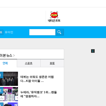
송중기
유아인
데뷔는 쉬워도 생존은 어렵
다…K팝 아이돌 …
누에라, '뮤직뱅크' 1위…팬들
에 "영원하자…