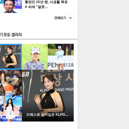
황정민 20년 팬, 사생활 폭로
A 씨에 "잘못…
스투펀
US
이 본 뉴스
스포츠
포토
드레스로 갈아입은 KLPGA …