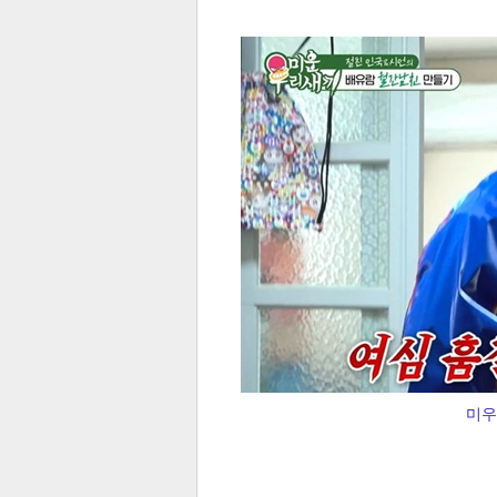
전
로그
즐겨찾기
많이 본 뉴스
최신 뉴스
연예
스포
미우
페이
트위
댓글
밴드
네이