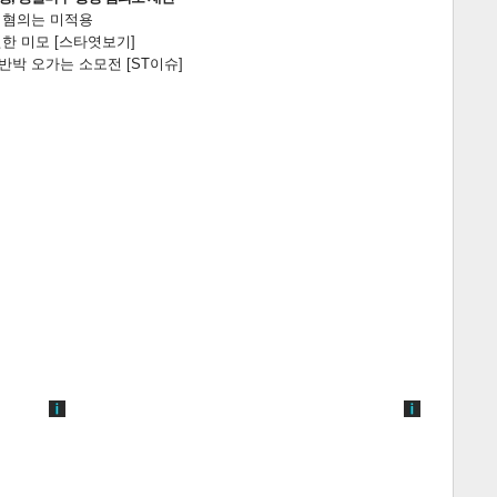
전 혐의는 미적용
한 미모 [스타엿보기]
박 오가는 소모전 [ST이슈]