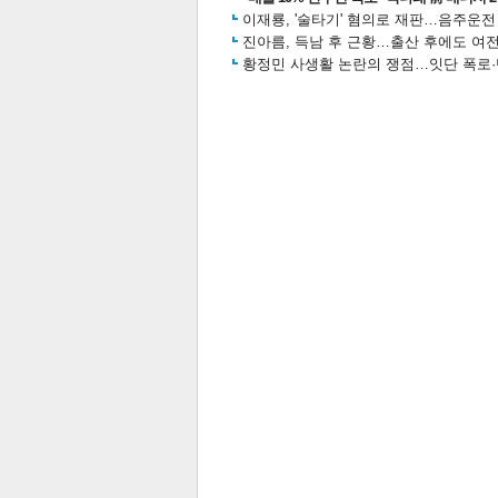
이재룡, '술타기' 혐의로 재판…음주운
진아름, 득남 후 근황…출산 후에도 여전
황정민 사생활 논란의 쟁점…잇단 폭로·반
기
관련뉴스