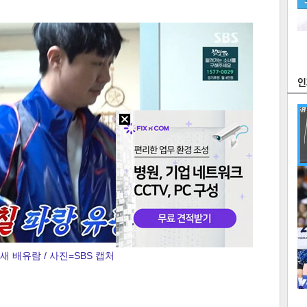
츠
라이프
포토
만화
FOC
많
연예
1
새 배유람 / 사진=SBS 캡처
2
텍스
텍스
url 복
인쇄
목록