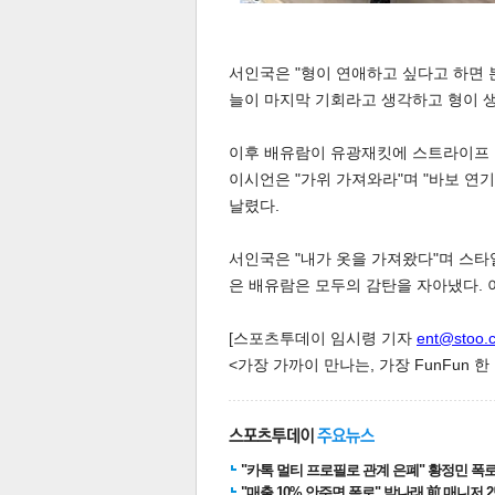
서인국은 "형이 연애하고 싶다고 하면 
늘이 마지막 기회라고 생각하고 형이 
이후 배유람이 유광재킷에 스트라이프 
이시언은 "가위 가져와라"며 "바보 연
날렸다.
공유
유
로그
서인국은 "내가 옷을 가져왔다"며 스타
은 배유람은 모두의 감탄을 자아냈다. 
[스포츠투데이 임시령 기자
ent@stoo.
<가장 가까이 만나는, 가장 FunFun 
"카톡 멀티 프로필로 관계 은폐" 황정민 폭로女
"매출 10% 안주면 폭로" 박나래 前 매니저 