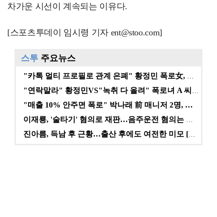
차가운 시선이 계속되는 이유다.
[스포츠투데이 임시령 기자 ent@stoo.com]
스투
주요뉴스
"카톡 멀티 프로필로 관계 은폐" 황정민 폭로女, 문자…
"연락말라" 황정민VS"녹취 다 올려" 폭로녀 A 씨,…
"매출 10% 안주면 폭로" 박나래 前 매니저 2명, …
이재룡, '술타기' 혐의로 재판…음주운전 혐의는 미적용…
진아름, 득남 후 근황…출산 후에도 여전한 미모 [스타…