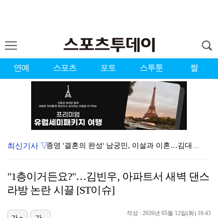
연예
스포츠
포토
스투툰
짤
최신기사 ▽
종영 '결혼의 완성' 남궁민, 이설과 이혼…김대명·우지…
[ST포토] 도겸-민규-정한, '우리는 맨시티 팬'
"1층이거든요?"…김빈우, 아파트서 새벽 댄스
'미우새' 탁재훈, 50대 마지막 생일날 '아근진' 폐…
라방 논란 시끌 [ST이슈]
이강인 "한국 축구, 어려운 상황이지만…좋은 모습도 봐…
작성 : 2026년 05월 12일(화) 10:43
가+
가-
'7번' 이강인, 한국 팬들 앞에서 AT마드리드 데뷔……