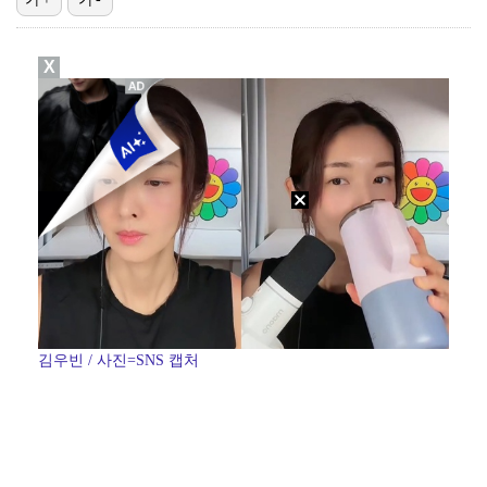
[ST포토] 리센느 리브, '인형이야 사람이야'
X
한소희, 청순미 벗고 파격 탈색 머리…강렬 아우라 [스…
[ST포토] 리센느 메이, '안녕~'
[ST포토] 제나, '경주공주'
[ST포토] 이강인, 경기서 만난 '2살 절친형' 돈나…
김우빈 / 사진=SNS 캡처