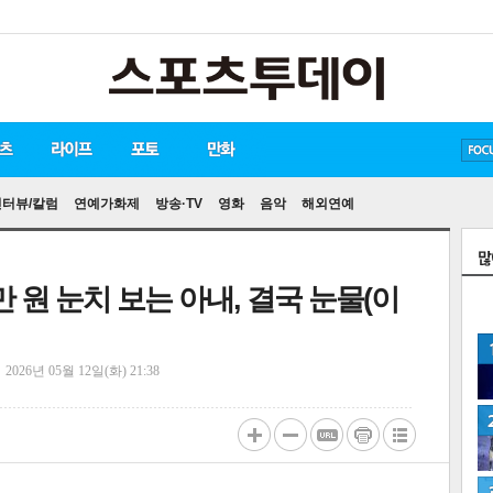
방탄소년단
손흥민
유아인
인터뷰/칼럼
연예가화제
방송·TV
영화
음악
해외연예
만 원 눈치 보는 아내, 결국 눈물(이
정
2026년 05월 12일(화) 21:38