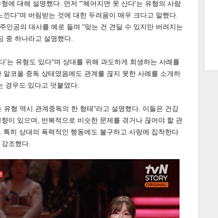
에 대해 설명했다. 먼저 "'헤어지면 못 산다'는 유형의 사람
느낀다"며 버림받는 것에 대한 두려움이 매우 크다고 말했다.
 주인공의 대사를 예로 들며 "맞는 건 견딜 수 있지만 버려지는
징 중 하나라고 설명했다.
트 크
트 축
사
하기
보기
낀다'는 유형도 있다"며 상대를 위해 과도하게 희생하는 사례를
스
한 알코올 중독 상태였음에도 관계를 끊지 못한 사례를 소개하
는 경우도 있다고 덧붙였다.
끼는 유형 역시 관계중독의 한 형태"라고 설명했다. 이들은 건강
향이 있으며, 반복적으로 비슷한 문제를 겪거나 끊어야 할 관
. 특히 상대의 폭력적인 행동에도 불구하고 사랑에 집착한다
 강조했다.