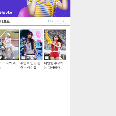
1
/ 2
어리더의 워
수영복 입고 춤
다양함 추구하
밤
추는 아이돌…
는 치어리더…