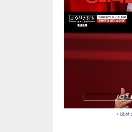
체
인
이호선 상