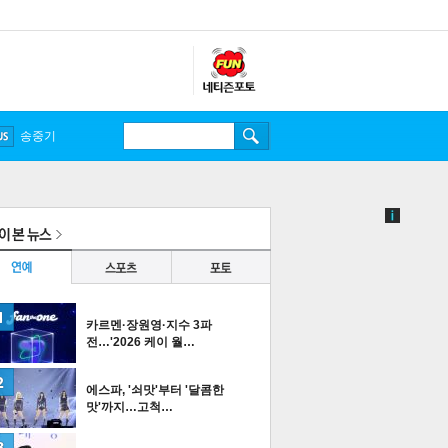
송중기
카르멘·장원영·지수 3파
전…'2026 케이 월…
에스파, '쇠맛'부터 '달콤한
맛'까지…고척…