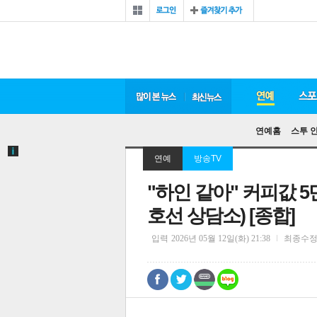
연예홈
스투 
연예
방송TV
"하인 같아" 커피값 5
호선 상담소) [종합]
입력
2026년 05월 12일(화) 21:38
최종수
0