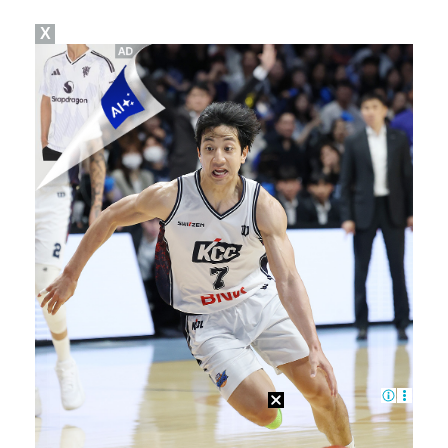
X
'오타니 MVP 경쟁자' 크로암스트롱, 홈런 아닌 발로…
[ST포토] 노승희, 거리 확인
[ST포토] 홀아웃 하는 박현경
[ST포토] 노승희, 파세이브
[ST포토] 노승희, 그린으로 간자