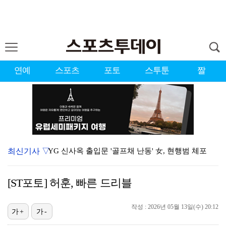
연예
스포츠
포토
스투툰
짤
최신기사 ▽
YG 신사옥 출입문 '골프채 난동' 女, 현행범 체포
축구협회 심판 성정대 의혹 日까지 퍼졌다…"스포츠 공평…
[ST포토] 허훈, 빠른 드리블
표창원, 남규리에 15년만 공개 사과…"내가 틀렸다"
[ST포토] 홀아웃 하는 박현경
작성 : 2026년 05월 13일(수) 20:12
가+
가-
[ST포토] 김시현, 홀컵에 붙인다