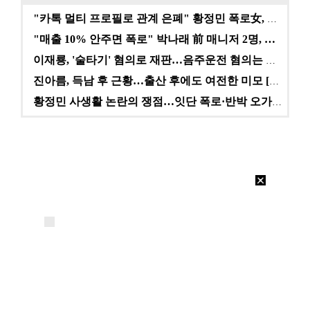
"카톡 멀티 프로필로 관계 은폐" 황정민 폭로女, 문자…
"매출 10% 안주면 폭로" 박나래 前 매니저 2명, …
이재룡, '술타기' 혐의로 재판…음주운전 혐의는 미적용…
진아름, 득남 후 근황…출산 후에도 여전한 미모 [스타…
황정민 사생활 논란의 쟁점…잇단 폭로·반박 오가는 소모…