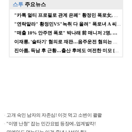
스투
주요뉴스
"카톡 멀티 프로필로 관계 은폐" 황정민 폭로女, 문자…
"연락말라" 황정민VS"녹취 다 올려" 폭로녀 A 씨,…
"매출 10% 안주면 폭로" 박나래 前 매니저 2명, …
이재룡, '술타기' 혐의로 재판…음주운전 혐의는 미적용…
진아름, 득남 후 근황…출산 후에도 여전한 미모 [스타…