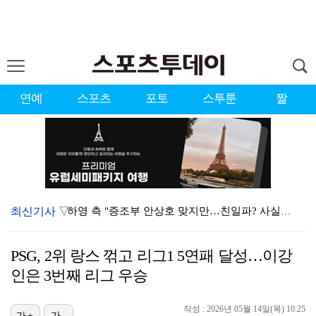
연예
스포츠
포토
스투툰
짤
최신기사 ▽
하영 측 "증조부 안상호 맞지만…친일파? 사실무근" […
'방송 출연' 유명 산부인과 원장, 프로포폴 셀프 투약…
PSG, 2위 랑스 꺾고 리그1 5연패 달성…이강
"블랙핑크 데뷔 10주년 행사로 국중박 입장 통제"…문…
인은 3번째 리그 우승
김지원, 어린이병원에 1억원 쾌척 "'닥터X' 촬영 중…
작성 : 2026년 05월 14일(목) 10:25
가+
가-
'친일 의혹' 하영 증조부 안상호, 고종 독살 의혹까지…