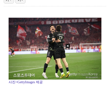
'선업튀' 서혜원, 결혼 4개월 만에 임신 경사 "행복…
"주말부부 힘든데…변호사 남편, 덕질이 우선순위" 오초…
권영찬, 김수현 관련 허위사실 유포 혐의로 검찰行
기록적인 폭염에 멈췄던 KBO, 11일부터 순위 경쟁 …
고영욱, 도 넘은 저격 논란…이번엔 박하선에 "감당 안…
사진=GettyImages 제공