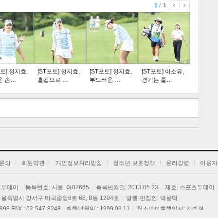
1
/ 3
스포츠
라이프
포토] 정지효,
[ST포토] 정지효,
[ST포토] 정지효,
[ST포토] 이소유,
운 손…
홀컵으로 …
부드러운 …
경기는 즐…
트 크
트 축
사
하기
보기
문의
회원약관
개인정보처리방침
청소년 보호정책
윤리강령
이용자
포츠투데이
등록번호: 서울, 아02665
등록년월일: 2013.05.23
제호: 스포츠투데이
] 서울특별시 강서구 마곡중앙6로 66, B동 1204호
발행·편집인: 박용덕
3898 FAX : 02-547-8248
발행년월일 : 1999.03.11
청소년보호책임자: 김범렬