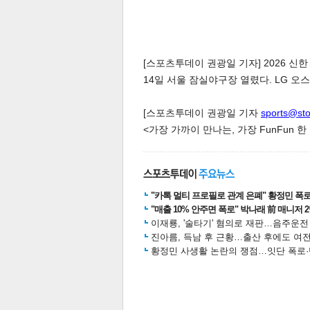
[스포츠투데이 권광일 기자] 2026 신한
14일 서울 잠실야구장 열렸다. LG 오스틴
[스포츠투데이 권광일 기자
sports@st
<가장 가까이 만나는, 가장 FunFun 
"카톡 멀티 프로필로 관계 은폐" 황정민 폭로女
"매출 10% 안주면 폭로" 박나래 前 매니저 
이재룡, '술타기' 혐의로 재판…음주운
진아름, 득남 후 근황…출산 후에도 여전
황정민 사생활 논란의 쟁점…잇단 폭로·반