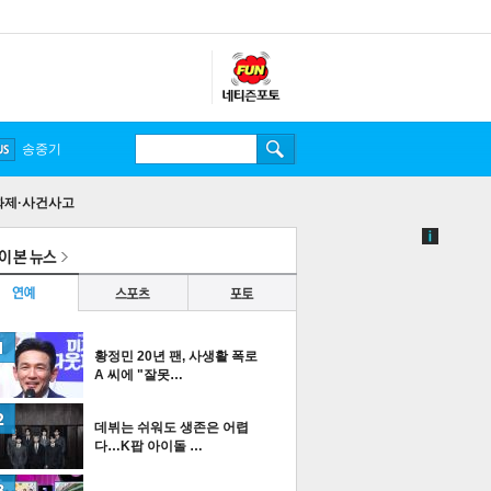
송중기
화제·사건사고
황정민 20년 팬, 사생활 폭로
A 씨에 "잘못…
데뷔는 쉬워도 생존은 어렵
다…K팝 아이돌 …