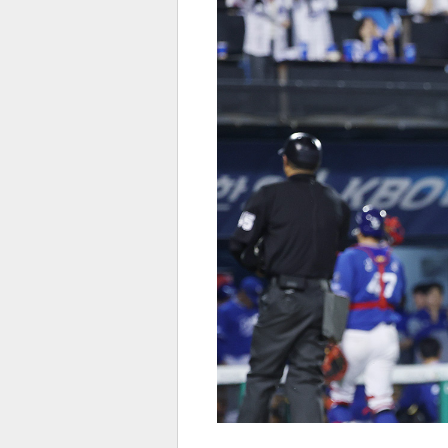
전
로그
즐겨찾기
많이 본 뉴스
최신 뉴스
연예
스포
페이
트위
댓글
밴드
네이