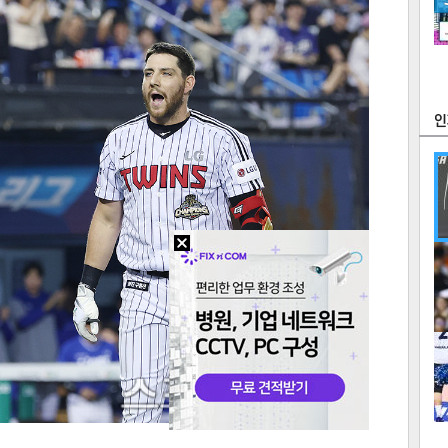
츠
라이프
포토
만화
FOC
많
연예
1
텍스
텍스
url 복
인쇄
목록
2