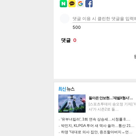
페이
트위
카카
밴드
네이
보
돌아온 안보현…'재벌X형사'…
[스포츠투데이 송오정 기자] 
사'가 시즌2로 돌…
'유부녀킬러', 3회 연속 상승세…시청률 8.…
박민지, KLPGA 투어 새 역사 쓸까…통산 21…
하영 "대대로 의사 집안, 증조할아버지→언…