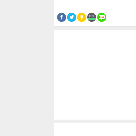
스북
터 공
달기
공유
버블