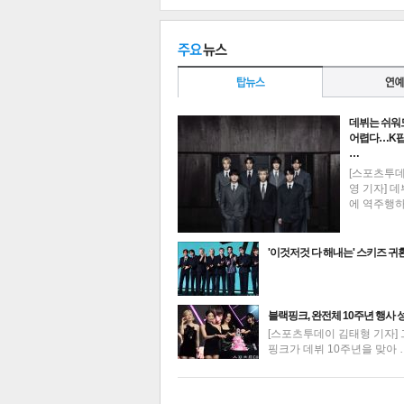
데뷔는 쉬워
어렵다…K팝
공유
유
로그
…
[스포츠투
영 기자] 데
에 역주행
'이것저것 다 해내는' 스키즈 귀
최신뉴스
블랙핑크, 완전체 10주년 행사 
[스포츠투데이 김태형 기자] 
핑크가 데뷔 10주년을 맞아 