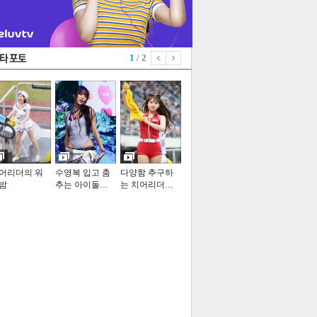
1
/ 2
어리더의 워
수영복 입고 춤
다양함 추구하
밤
추는 아이돌…
는 치어리더…