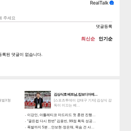
텍스
텍스
url 복
인쇄
목록
김상식호 베트남, 캄보디아에…
'재벌X형
[스포츠투데이 강태구 기자] 김상식 감
독이 이끄는 베…
이강인, 아틀레티코 마드리드 첫 훈련 진행…
"골든컵 다시 한번" 김용빈, 99점 획득 성공…
폭발까지 5분…안보현·정은채, 목숨 건 사…