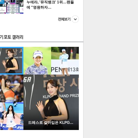
누에라, '뮤직뱅크' 1위…팬들
에 "영원하자…
스투펀
US
이 본 뉴스
스포츠
포토
드레스로 갈아입은 KLPGA …