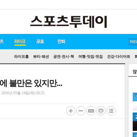
방탄소년단
손흥민
유아인
라이프홈
뷰티·패션
공연·전시·책
여행·맛집·멋집
건강·다이어트
에 불만은 있지만...
정
2026년 05월 14일(목) 20:25