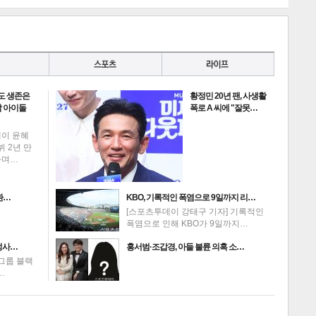
도 생존은
황정민 20년 팬, 사생활
 아이돌
폭로 A 씨에 "잘못…
게
소
데이 윤혜
뷔 2년 만
하며…
환…
KBO, 기록적인 폭염으로 9일까지 리…
[스포츠투데이 강태구 기자] 기록적인
폭염으로 인해 KBO가 9일까지…
성사…
홍서범·조갑경, 아들 불륜 의혹 소…
그룹 블랙
…