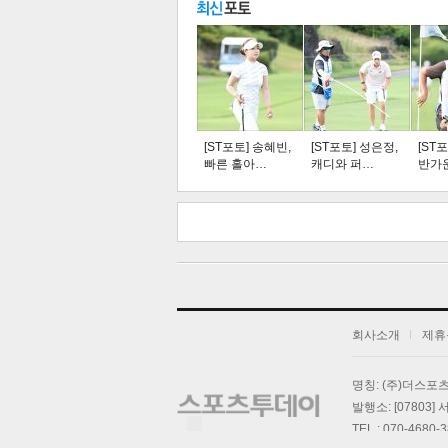
주요뉴스
탑뉴스
연예
[ST포토] 송혜빈,
[ST포토] 성은정,
[ST
빠른 홀아…
캐디와 퍼…
반가
스북
터 공
오톡
공유
버블
회사소개
제휴
기
명칭: (주)더스
발행소: [07803
TEL : 070-4680-