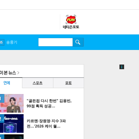
송중기
"골든컵 다시 한번" 김용빈,
99점 획득 성공…
카르멘·장원영·지수 3파
전…'2026 케이 월…