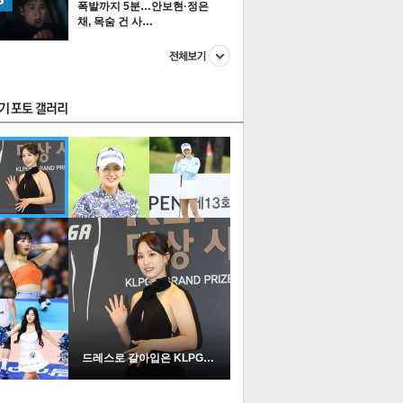
폭발까지 5분…안보현·정은
채, 목숨 건 사…
스투펀
US
이 본 뉴스
스포츠
포토
드레스로 갈아입은 KLPGA …