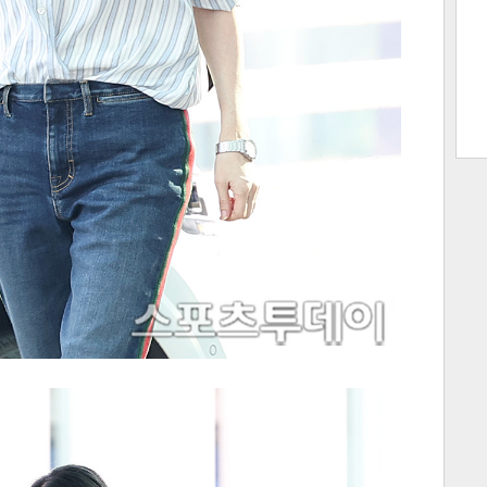
트 크
트 축
사
하기
보기
스