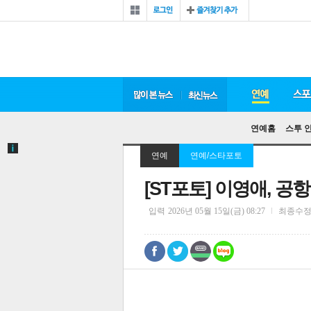
연예홈
스투 
연예
연예/스타포토
[ST포토] 이영애, 공
입력
2026년 05월 15일(금) 08:27
최종수
0