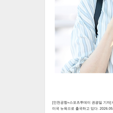
[인천공항=스포츠투데이 권광일 기자] 
미국 뉴욕으로 출국하고 있다. 2026.05.