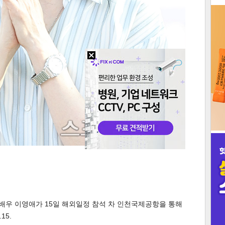
3
인
배우 이영애가 15일 해외일정 참석 차 인천국제공항을 통해
15.