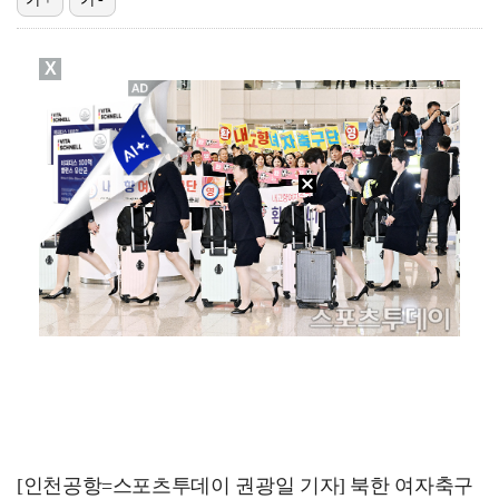
폭발물 지킨 안보현, '악마 교관' 정은채와 재회(재벌…
X
외신까지 퍼지고 있는 축구협회 성접대 논란…2002 한…
태국에서 새 도전 시작하는 박항서 감독 "원팀 만들어 …
대놓고 '심판 마사지'로 결재 받기도…최종 결재권자는 …
'1라운드 115위' 김민별, 2라운드 7타 줄이며 7…
[인천공항=스포츠투데이 권광일 기자] 북한 여자축구