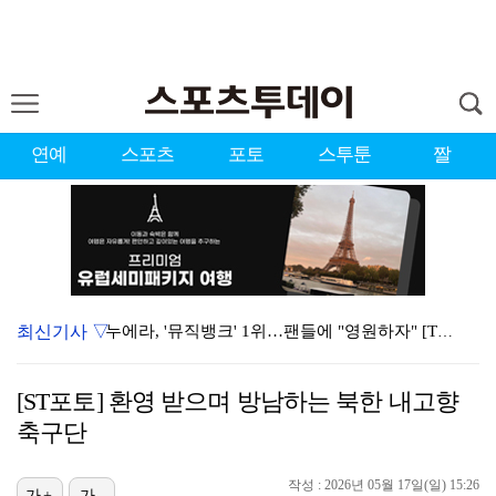
연예
스포츠
포토
스투툰
짤
최신기사 ▽
누에라, '뮤직뱅크' 1위…팬들에 "영원하자" [TV캡…
강채연, 제주삼다수 2R 깜짝 선두 도약…박민지 공동 …
[ST포토] 환영 받으며 방남하는 북한 내고향
폭발까지 5분…안보현·정은채, 목숨 건 사투 시작(재벌…
축구단
이강인, 아틀레티코 마드리드 첫 훈련 진행…9일 맨시티…
작성 : 2026년 05월 17일(일) 15:26
가+
가-
대한축구협회의 '심판 성접대'…최악의 경우 런던 올림픽…