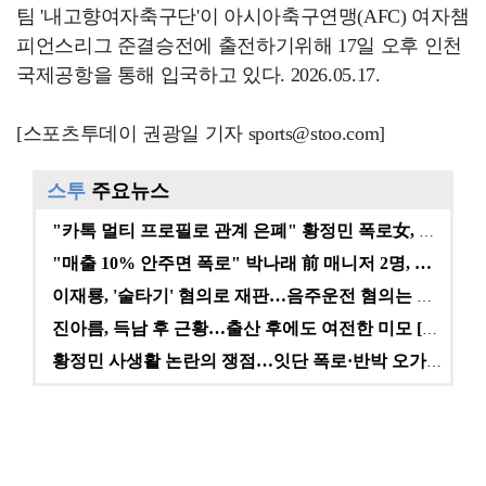
팀 '내고향여자축구단'이 아시아축구연맹(AFC) 여자챔
피언스리그 준결승전에 출전하기위해 17일 오후 인천
국제공항을 통해 입국하고 있다. 2026.05.17.
[스포츠투데이 권광일 기자 sports@stoo.com]
스투
주요뉴스
"카톡 멀티 프로필로 관계 은폐" 황정민 폭로女, 문자…
"매출 10% 안주면 폭로" 박나래 前 매니저 2명, …
이재룡, '술타기' 혐의로 재판…음주운전 혐의는 미적용…
진아름, 득남 후 근황…출산 후에도 여전한 미모 [스타…
황정민 사생활 논란의 쟁점…잇단 폭로·반박 오가는 소모…