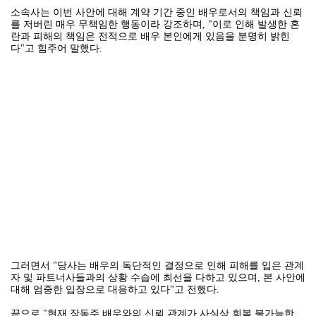
소속사는 이번 사안에 대해 계약 기간 중인 배우로서의 책임과 신뢰
를 저버린 매우 무책임한 행동이라 강조하며, "이로 인해 발생한 혼
란과 피해의 책임은 전적으로 배우 본인에게 있음을 분명히 밝힌
다"고 힘주어 말했다.
그러면서 "당사는 배우의 독단적인 결정으로 인해 피해를 입은 관계
자 및 파트너사들과의 상황 수습에 최선을 다하고 있으며, 본 사안에
대해 엄중한 입장으로 대응하고 있다"고 전했다.
끝으로 "현재 장동주 배우와의 신뢰 관계가 사실상 회복 불가능한