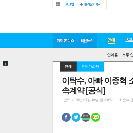
연예홈
스투 
연예
연예가화제
이탁수, 아빠 이종혁
속계약 [공식]
입력
2026년 05월 18일(월) 08:59
최종수
0