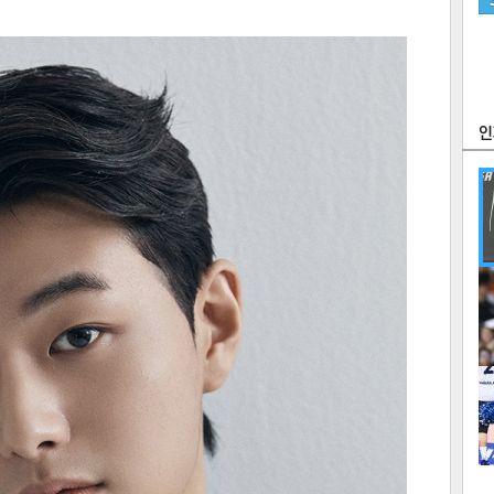
츠
라이프
포토
만화
FOC
많
연예
1
2
텍스
텍스
url 복
인쇄
목록