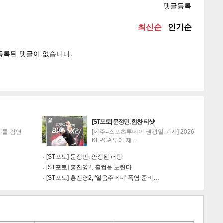
텍스
텍스
url 복
인쇄
목록
[ST포토] 문정민, 힘찬 티샷
리틀 김연
[제주=스포츠투데이 권광일 기자] 2026
KLPGA 투어 제…
[ST포토] 문정민, 안정된 퍼팅
[ST포토] 홍진영2, 홀컵을 노린다
[ST포토] 홍진영2, '얼음주머니' 폭염 준비…