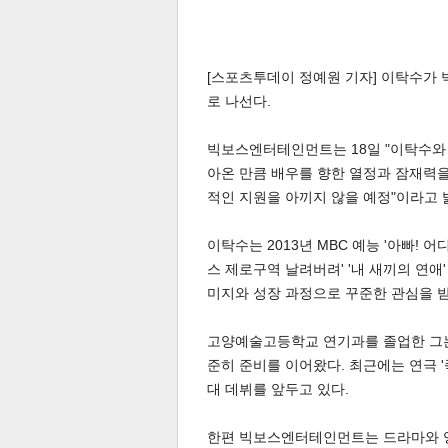
[스포츠투데이 정예원 기자] 이탁수가
로 나선다.
빅보스엔터테인먼트는 18일 "이탁수와 
체
인
아온 만큼 배우를 향한 열정과 잠재력을
적인 지원을 아끼지 않을 예정"이라고 
이탁수는 2013년 MBC 예능 '아빠! 
스 제로구역 날려버려' '내 새끼의 연애
미지와 성장 과정으로 꾸준한 관심을 
고양예술고등학교 연기과를 졸업한 그는
준히 준비를 이어왔다. 최근에는 연극 
대 데뷔를 앞두고 있다.
한편 빅보스엔터테인먼트는 드라마와 영