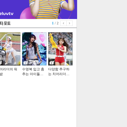
1
/ 2
어리더의 워
수영복 입고 춤
다양함 추구하
밤
추는 아이돌…
는 치어리더…