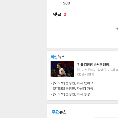
페이
트위
카카
밴드
네이
'리틀 김연경' 손서연 28점 …
[스포츠투데이 강태구 기자] '
경; 손서연의 …
[ST포토] 문정민, 버디 했어요
[ST포토] 문정민, 자신감 가득
[ST포토] 문정민, 버디 성공
기