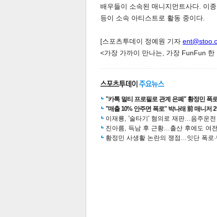
배우들이 소속된 매니지먼트사다. 이종혁,
등이 소속 아티스트로 활동 중이다.
[스포츠투데이 정예원 기자
ent@stoo.
스북
터 공
달기
공유
버블
<가장 가까이 만나는, 가장 FunFun 
"카톡 멀티 프로필로 관계 은폐" 황정민 폭로女
"매출 10% 안주면 폭로" 박나래 前 매니저 
이재룡, '술타기' 혐의로 재판…음주운
진아름, 득남 후 근황…출산 후에도 여전
황정민 사생활 논란의 쟁점…잇단 폭로·반