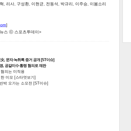
 리사, 구성환, 이현균, 전동석, 박규리, 이주승, 이봄소리
com
]
트 크
트 축
사
하기
보기
한 뉴스 ⓒ 스포츠투데이>
스
, 문자·녹취록 증거 공개 [ST이슈]
2명, 공갈미수·횡령 혐의로 재판
전 혐의는 미적용
한 미모 [스타엿보기]
박 오가는 소모전 [ST이슈]