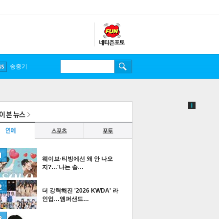
송중기
웨이브·티빙에선 왜 안 나오
지?…'나는 솔…
더 강력해진 '2026 KWDA' 라
인업…앰퍼샌드…