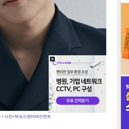
3
인
 / 사진=빅보스엔터테인먼트