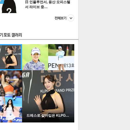
日 인플루언서, 용산 오피스텔
서 라이브 중…
스투펀
US
이 본 뉴스
스포츠
포토
드레스로 갈아입은 KLPGA …