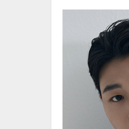
전
로그
즐겨찾기
많이 본 뉴스
최신 뉴스
연예
스포
페이
트위
댓글
밴드
네이