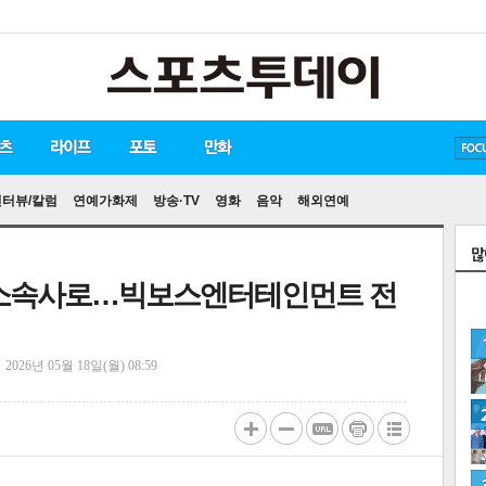
방탄소년단
손흥민
유아인
인터뷰/칼럼
연예가화제
방송·TV
영화
음악
해외연예
 소속사로…빅보스엔터테인먼트 전
정
2026년 05월 18일(월) 08:59