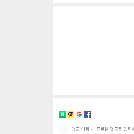
공유
유
로그