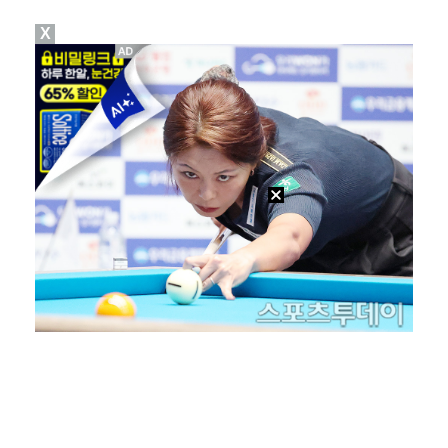
X
'선업튀' 서혜원, 결혼 4개월 만에 임신 경사 "행복…
권영찬, 김수현 관련 허위사실 유포 혐의로 검찰行
"주말부부 힘든데…변호사 남편, 덕질이 우선순위" 오초…
기록적인 폭염에 멈췄던 KBO, 11일부터 순위 경쟁 …
고영욱, 도 넘은 저격 논란…이번엔 박하선에 "감당 안…