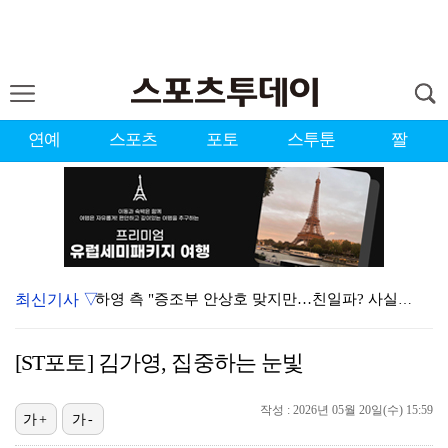
연예
스포츠
포토
스투툰
짤
최신기사 ▽
하영 측 "증조부 안상호 맞지만…친일파? 사실무근" […
'방송 출연' 유명 산부인과 원장, 프로포폴 셀프 투약…
[ST포토] 김가영, 집중하는 눈빛
"블랙핑크 데뷔 10주년 행사로 국중박 입장 통제"…문…
작성 : 2026년 05월 20일(수) 15:59
김지원, 어린이병원에 1억원 쾌척 "'닥터X' 촬영 중…
가+
가-
'친일 의혹' 하영 증조부 안상호, 고종 독살 의혹까지…