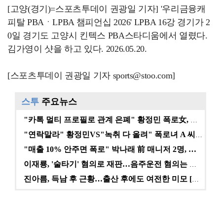
[고양(경기)=스포츠투데이 권광일 기자] '우리금융캐
피탈 PBAㆍLPBA 챔피언십 2026' LPBA 16강 경기가 2
0일 경기도 고양시 킨텍스 PBA스타디움에서 열렸다.
김가영이 샷을 하고 있다. 2026.05.20.
[스포츠투데이 권광일 기자 sports@stoo.com]
스투
주요뉴스
"카톡 멀티 프로필로 관계 은폐" 황정민 폭로女, 문자…
"연락말라" 황정민VS"녹취 다 올려" 폭로녀 A 씨,…
"매출 10% 안주면 폭로" 박나래 前 매니저 2명, …
이재룡, '술타기' 혐의로 재판…음주운전 혐의는 미적용…
진아름, 득남 후 근황…출산 후에도 여전한 미모 [스타…