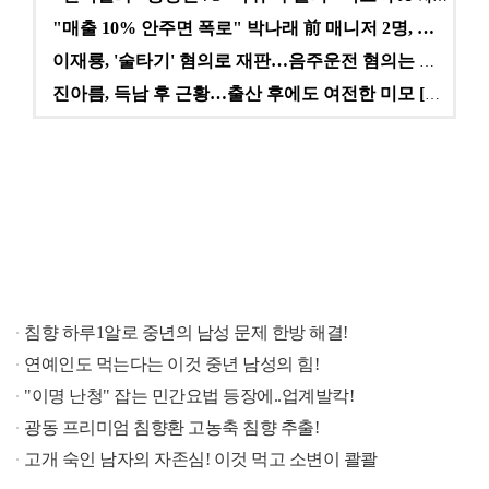
"매출 10% 안주면 폭로" 박나래 前 매니저 2명, …
이재룡, '술타기' 혐의로 재판…음주운전 혐의는 미적용…
진아름, 득남 후 근황…출산 후에도 여전한 미모 [스타…