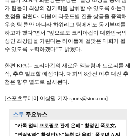
박일기 KFA 대회운영본부장은 "일정 조정을 통해 참
가 팀들이 최상의 경기력을 발휘할 수 있도록 하는데
초점을 맞췄다. 더불어 라운드별 진출 상금을 증액해
우승 팀 뿐만 아니라 하위리그 팀에게도 동기부여를
하고자 했다"면서 "앞으로도 코리아컵이 대한민국의
성인 최강팀을 가린다는 타이틀에 걸맞은 대회가 될
수 있도록 노력하겠다"고 밝혔다.
한편 KFA는 코리아컵의 새로운 엠블럼과 트로피를 제
작, 추후 발표할 예정이다. 대회의 8강전 이후 대진 추
첨은 향후 별도로 실시된다.
[스포츠투데이 이상필 기자 sports@stoo.com]
스투
주요뉴스
"카톡 멀티 프로필로 관계 은폐" 황정민 폭로女, 문자…
"연락말라" 황정민VS"녹취 다 올려" 폭로녀 A 씨,…