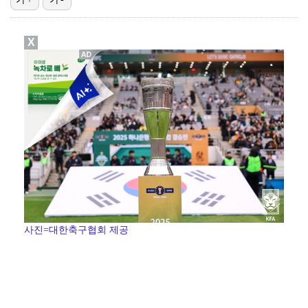
김지원, 어린이병원에 1억원 쾌척 "'닥터X' 촬영 중…
X
기록적인 폭염에 멈췄던 KBO, 11일부터 순위 경쟁 …
고영욱, 도 넘은 저격 논란…이번엔 박하선에 "감당 안…
경찰, 대한축구협회 '심판 성접대 논란' 수사 여부 검…
정연, JYP엔터 떠나 새 시작 "가장 큰 중심 트와이…
사진=대한축구협회 제공