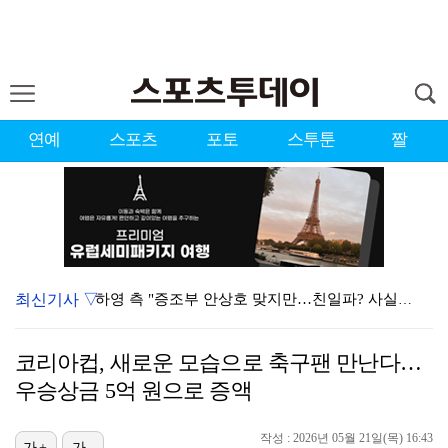
연예
스포츠
포토
스투툰
짤
최신기사 ▽
하영 측 "증조부 안상호 맞지만…친일파? 사실무근" […
'방송 출연' 유명 산부인과 원장, 프로포폴 셀프 투약…
코리아컵, 새로운 모습으로 축구팬 만난다…
"아예 다른 관계잖아"…황정민 폭로자, 팬 주장에 반박…
우승상금 5억 원으로 증액
"스토킹 피해자" 황정민VS"2억대 손해배상" A 씨,…
작성 : 2026년 05월 21일(목) 16:43
가+
가-
"블랙핑크 데뷔 10주년 행사로 국중박 입장 통제"…문…