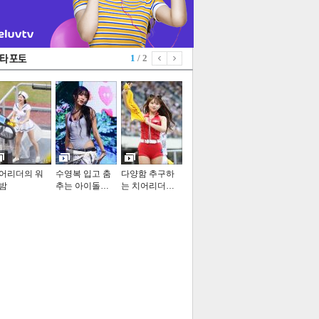
1
/ 2
어리더의 워
수영복 입고 춤
다양함 추구하
밤
추는 아이돌…
는 치어리더…