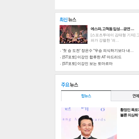
에스파, 고척돔 입성…공연 …
[스포츠투데이 김태형 기자] 
파가 강렬한 '쇠…
'첫 승 도전' 장은수 "우승 의식하기보다 내…
[ST포토] 이강인 합류한 AT 마드리드
[ST포토] 이강인 보는 토마르마
황정민 폭로
기
불륜 의심해