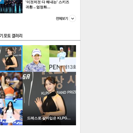
'이것저것 다 해내는' 스키즈
귀환→엄정화…
스투펀
US
이 본 뉴스
스포츠
포토
드레스로 갈아입은 KLPGA …