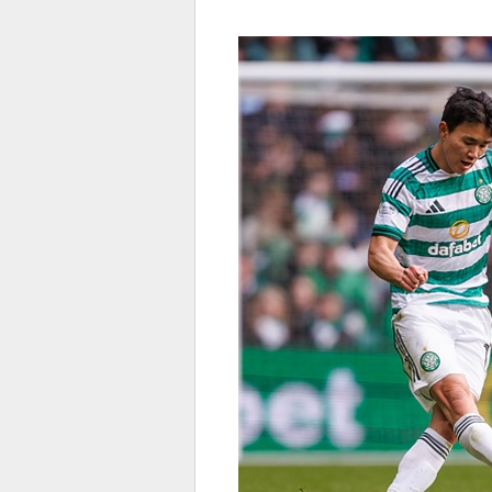
전
로그
즐겨찾기
많이 본 뉴스
최신 뉴스
연예
스포
페이
트위
댓글
밴드
네이