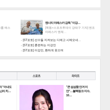
맨시티 마레스카 감독 "이강…
그룹 에스
[목동=스포츠투데이 강태구 기자] 엔조
마레스카 맨체…
[ST포토] 선수들 지켜보는 디에고 시메오네…
[ST포토] 훈련하는 이강인
[ST포토] 이강인, 환하게 웃으며
자 "아내도
"큰 섭섭함 안겨 미
 난리 치…
안"…블랙핑크 지수,
10…