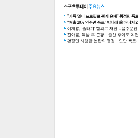
"카톡 멀티 프로필로 관계 은폐" 황정민 폭로女
"매출 10% 안주면 폭로" 박나래 前 매니저 
스북
터 공
달기
공유
버블
이재룡, '술타기' 혐의로 재판…음주운
진아름, 득남 후 근황…출산 후에도 여전
황정민 사생활 논란의 쟁점…잇단 폭로·반