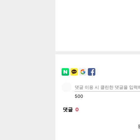
공유
유
로그
페이
트위
카카
밴드
네이