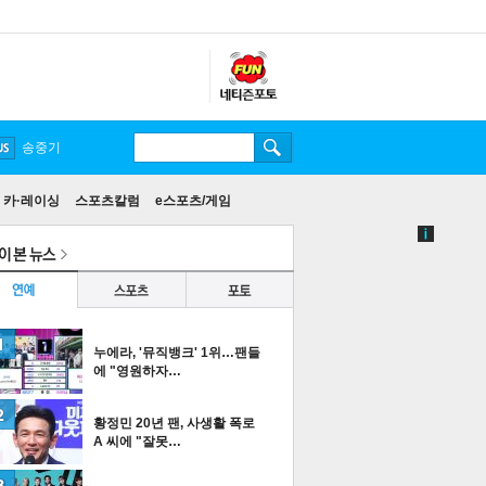
송중기
카·레이싱
스포츠칼럼
e스포츠/게임
누에라, '뮤직뱅크' 1위…팬들
에 "영원하자…
황정민 20년 팬, 사생활 폭로
A 씨에 "잘못…