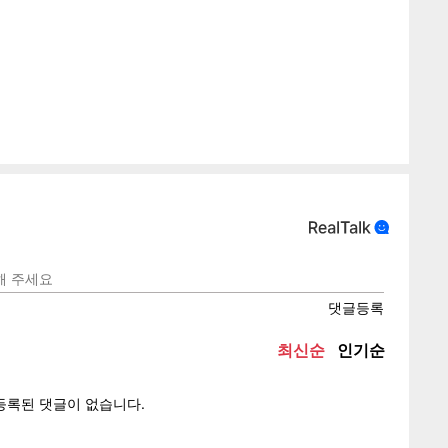
게
소
텍스
텍스
url 복
인쇄
목록