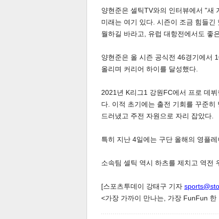
양현준은 셀틱TV와의 인터뷰에서 "새 
미래는 여기 있다. 시즌이 조금 힘들긴
월하길 바라고, 유럽 대항전에서도 좋은
양현준은 올 시즌 공식전 46경기에서 1
올리며 커리어 하이를 달성했다.
체
인
2021년 K리그1 강원FC에서 프로 데
다. 이적 초기에는 출전 기회를 꾸준히
드러냈고 주전 자원으로 자리 잡았다.
특히 지난 4일에는 구단 올해의 영플레
소속팀 셀틱 역시 하츠를 제치고 역전 
[스포츠투데이 강태구 기자
sports@st
<가장 가까이 만나는, 가장 FunFun 