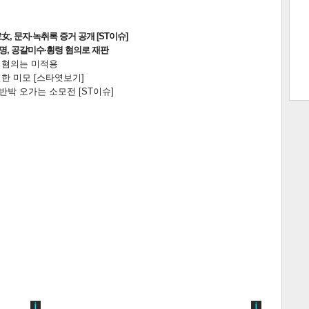
, 문자·녹취록 증거 공개 [ST이슈]
2명, 공갈미수·횡령 혐의로 재판
트 크
트 축
사
하기
보기
전 혐의는 미적용
한 미모 [스타엿보기]
스
박 오가는 소모전 [ST이슈]