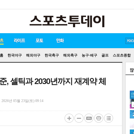
방탄소년단
손흥민
유아인
홈
한국야구
해외야구
한국축구
해외축구
농구·배구
골프
스포츠종합
, 셀틱과 2030년까지 재계약 체
정
2026년 05월 23일(토) 09:14