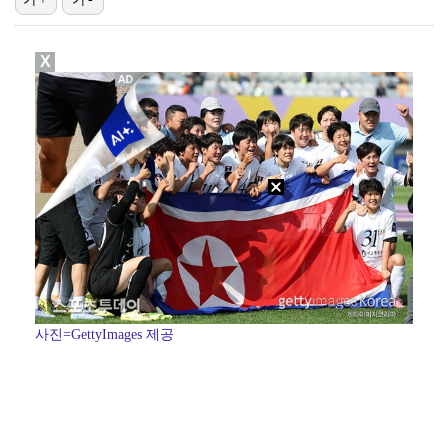
[ST포토] 리센느 리브, '인형이야 사람이야'
X
한소희, 청순미 벗고 파격 탈색 머리…강렬 아우라 [스…
[ST포토] 리센느 메이, '안녕~'
[ST포토] 제나, '경주공주'
[ST포토] 이강인, 경기서 만난 '2살 절친형' 돈나…
사진=GettyImages 제공