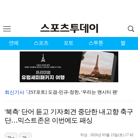
연예
스포츠
포토
스투툰
짤
최신기사 ▽
[ST포토] 도겸-민규-정한, '우리는 맨시티 팬'
종영 '결혼의 완성' 남궁민, 이설과 이혼…김대명·우지…
'북측' 단어 듣고 기자회견 중단한 내고향 축구
'미우새' 탁재훈, 50대 마지막 생일날 '아근진' 폐…
단…믹스트존은 이번에도 패싱
이강인 "한국 축구, 어려운 상황이지만…좋은 모습도 봐…
작성 : 2026년 05월 23일(토) 17:42
가+
가-
'7번' 이강인, 한국 팬들 앞에서 AT마드리드 데뷔……