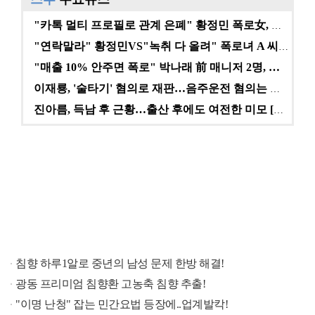
"카톡 멀티 프로필로 관계 은폐" 황정민 폭로女, 문자…
"연락말라" 황정민VS"녹취 다 올려" 폭로녀 A 씨,…
"매출 10% 안주면 폭로" 박나래 前 매니저 2명, …
이재룡, '술타기' 혐의로 재판…음주운전 혐의는 미적용…
진아름, 득남 후 근황…출산 후에도 여전한 미모 [스타…