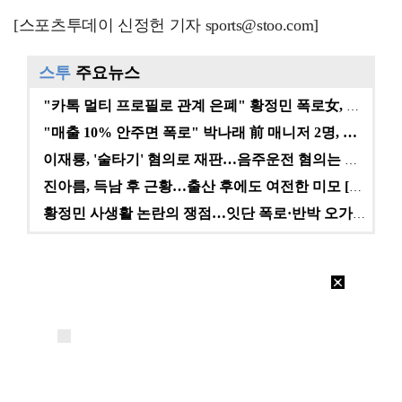
[스포츠투데이 신정헌 기자 sports@stoo.com]
스투
주요뉴스
"카톡 멀티 프로필로 관계 은폐" 황정민 폭로女, 문자…
"매출 10% 안주면 폭로" 박나래 前 매니저 2명, …
이재룡, '술타기' 혐의로 재판…음주운전 혐의는 미적용…
진아름, 득남 후 근황…출산 후에도 여전한 미모 [스타…
황정민 사생활 논란의 쟁점…잇단 폭로·반박 오가는 소모…