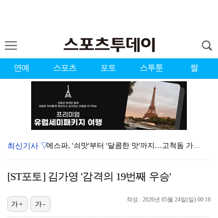
연예
스포츠
포토
스투툰
짤
최신기사 ▽
에스파, '쇠맛'부터 '달콤한 맛'까지…고척돔 가득 채…
'첫 승 도전' 장은수 "우승 의식하기보다 내 플레이에…
[ST포토] 김가영 '감격의 19번째 우승'
에스파, 고척돔 입성…공연 시작 40분 만에 첫 인사 …
작성 : 2026년 05월 24일(일) 00:18
블랙핑크, 10주년 행사 논란에 사과 "커뮤니케이션 문…
가+
가-
박지민 아나운서 "발리까지 갔는데…'피의 게임2' 출연…