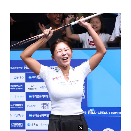
'리그 2연패 정조준' 아스널, 뉴캐슬서 기마랑이스 영…
에스파 고척돔 공연에 반가운 얼굴…아이들 미연·트와이스…
"언론사 대표·국회의원도"…최연청, 판사 남편까지 화려…
맨시티 마레스카 감독 "이강인은 훌륭한 선수…아틀레티코…
'서명관·야고 연속골' 울산, 동해안 더비서 포항 제압…